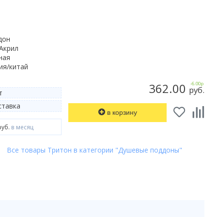
дон
Акрил
ная
ия/китай
362.00
-6.00р
руб.
т
тавка
в корзину
руб.
в месяц
Все товары Тритон в категории "Душевые поддоны"