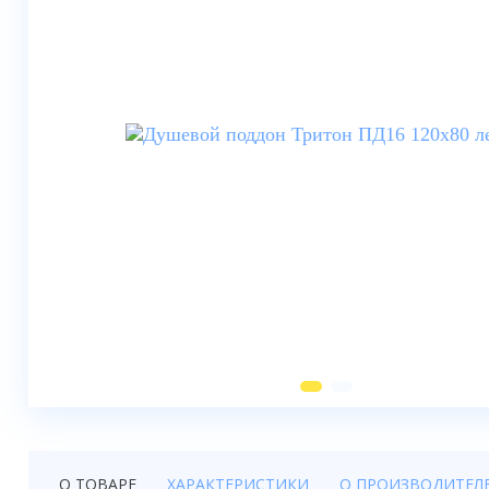
Душевые шторки
Мебель для ванной
Смесители
Душевые стойки, лейки,
комплектующие
Унитазы
Инсталляции
Умывальники
Биде
Писсуары
Вентиляция
О ТОВАРЕ
ХАРАКТЕРИСТИКИ
О ПРОИЗВОДИТЕЛ