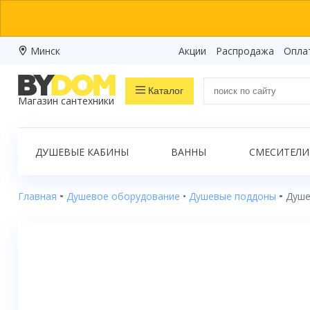
Минск
Акции
Распродажа
Опла
Каталог
Магазин сантехники
Распродажа
ДУШЕВЫЕ КАБИНЫ
ВАННЫ
СМЕСИТЕЛИ
Ванны
Душевые кабины
Главная
Душевое оборудование
Душевые поддоны
Душе
Душевые боксы
Душевые уголки
Душевые поддоны
Душевые двери и перегородки