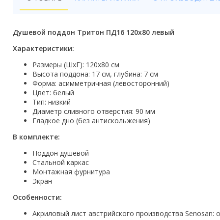
Бойлеры
Полотенцесушители
Душевой поддон Тритон ПД16 120x80 левый
Кухонные мойки
Характеристики:
Размеры (ШхГ): 120х80 см
Трапы
Высота поддона: 17 см, глубина: 7 см
Форма: асимметричная (левосторонний)
Радиаторы отопления
Цвет: белый
Тип: низкий
Котлы отопления
Диаметр сливного отверстия: 90 мм
Гладкое дно (без антискольжения)
Аксессуары для ванной
В комплекте:
Сифоны и донные клапаны
Поддон душевой
Стальной каркас
Люки
Монтажная фурнитура
Экран
Дом и сад
Особенности:
Готовые кухни
Акриловый лист австрийского производства Senosan: