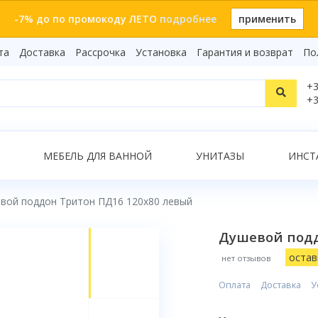
-7% до по промокоду ЛЕТО
подробнее
применить
та
Доставка
Рассрочка
Установка
Гарантия и возврат
По
Статьи
+3
Видеоо
+3
Бренды
Т
Сертиф
Показать все результаты
МЕБЕЛЬ ДЛЯ ВАННОЙ
УНИТАЗЫ
ИНСТ
вой поддон Тритон ПД16 120x80 левый
О
Душевой подд
остав
нет отзывов
Оплата
Доставка
У