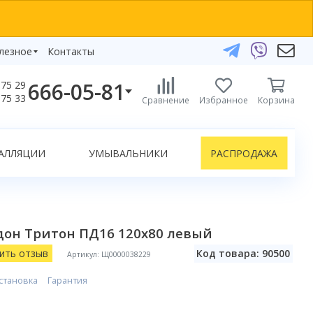
лезное
Контакты
666-05-81
75 29
бзоры
75 33
Сравнение
Избранное
Корзина
елефоны:
икаты
+375 29 666-05-81
+375 33 666-05-81
АЛЛЯЦИИ
УМЫВАЛЬНИКИ
РАСПРОДАЖА
+375 17 243-24-29
ЗАКАЗАТЬ ЗВОНОК
нлайн-консультации:
он Тритон ПД16 120x80 левый
Telegram
Viber
ить отзыв
Код товара: 90500
Артикул: Щ0000038229
info@bydom.by
становка
Гарантия