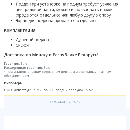
Настольный
Страна производитель
Поддон при установке на подиум требует усиления
Комплектующие для ванн
Италия
Недорогие
С отверстием под смеситель
Пылесосы
Форма
Страна производитель
центральной части, можно использовать ножки
Германия
Страна производитель
Каркас
Россия
Дорогие
С пьедесталом
(продаются отдельно) или любую другую опору
Прямоугольные
Великобритания
Польша
Электровеники, электрошвабры
Германия
Ножки
Смотреть все
Уцененные
С полупьедесталом
Экран для поддона продается отдельно
Закругленная
Германия
Сербия
Испания
Экраны под ванну
Недорогие по акции
Стеклоочистители
Комплектация:
Италия
Размер
Исполнение
Чехия
Италия
Комплектующие для унитазов
Смотреть все
Гидромассажные системы
Китай
40 см
Для дачи
Душевой поддон
Мойки высокого давления
Смотреть все
Польша
Гофры
Сифон
Wirpool
Смотреть все
50 см
Топ брендов
Для ванной
Смотреть все
Канализационный выпуск
Пароочистители
Китай
60 см
Domani-spa
Умывальник-столешница
Доставка по Минску и Республике Беларусь!
Патрубки
65 см
River
Подметальные машины
Уличный
Чистящие средства
Гарантия:
5 лет
Сиденья
Расширенная гарантия:
5 лет
Смотреть все
Welt-wasser
Смотреть все
Grass
Смотреть все
*
при установке нашим сервисным центром и ежегодным платным
Гладильные доски
обслуживанием
Esbano
Karcher
Пьедесталы
Насосы
Импортеры:
Смотреть все
O2 минерал
Пьедесталы
ООО "Аквастоун", г. Минск, 1-й Твердый переулок, 7, оф. 108
Аккумуляторные воздуходувки
Vega
Форма
Полупьедесталы
Этажерки, стеллажи, полки
ПОХОЖИЕ ТОВАРЫ
Угловая
Прямоугольные
Квадратная
Полукруглая