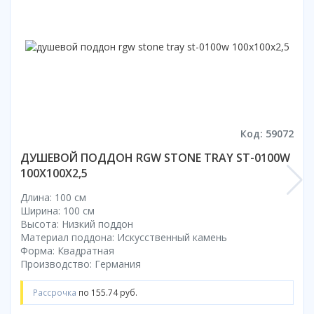
Смотреть все
Способ открывания
С раздвижной дверью
С распашной дверью
Со складной дверью
С открывающейся дверью
Код: 59072
Высота кабины
ДУШЕВОЙ ПОДДОН RGW STONE TRAY ST-0100W
Высокие
100Х100X2,5
Низкие
200 см
Длина: 100 см
Ширина: 100 см
До 200 см
Высота: Низкий поддон
Смотреть все
Материал поддона: Искусственный камень
Форма: Квадратная
Комплектующие
Производство: Германия
Сифоны
Рассрочка
по 155.74 руб.
Ролики
Скребки