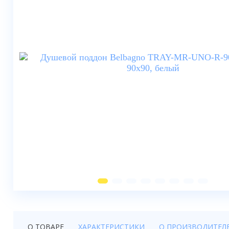
Душевые шторки
Мебель для ванной
Смесители
Душевые стойки, лейки,
комплектующие
Унитазы
Инсталляции
Умывальники
Биде
Писсуары
Вентиляция
О ТОВАРЕ
ХАРАКТЕРИСТИКИ
О ПРОИЗВОДИТЕЛ