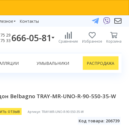
лезное
Контакты
666-05-81
75 29
бзоры
75 33
Сравнение
Избранное
Корзина
елефоны:
икаты
+375 29 666-05-81
+375 33 666-05-81
АЛЛЯЦИИ
УМЫВАЛЬНИКИ
РАСПРОДАЖА
+375 17 243-24-29
ЗАКАЗАТЬ ЗВОНОК
нлайн-консультации:
он Belbagno TRAY-MR-UNO-R-90-550-35-W
Telegram
Viber
info@bydom.by
ить отзыв
Артикул: TRAY-MR-UNO-R-90-550-35-W
Код товара: 206739