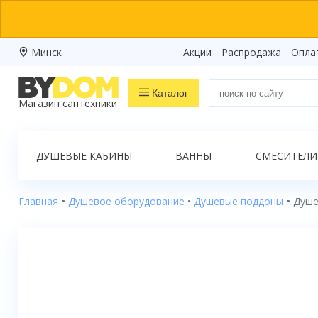
Минск
Акции
Распродажа
Опла
Каталог
Магазин сантехники
Распродажа
ДУШЕВЫЕ КАБИНЫ
ВАННЫ
СМЕСИТЕЛИ
Ванны
Душевые кабины
Главная
Душевое оборудование
Душевые поддоны
Душе
Душевые боксы
Душевые уголки
Душевые поддоны
Душевые двери и перегородки