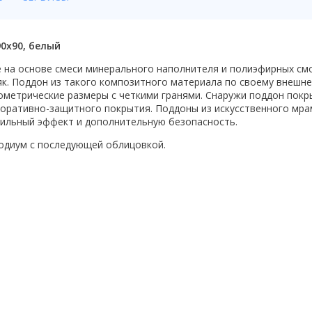
0x90, белый
 на основе смеси минерального наполнителя и полиэфирных см
няк. Поддон из такого композитного материала по своему внешн
ометрические размеры с четкими гранями. Снаружи поддон пок
 декоративно-защитного покрытия. Поддоны из искусственного 
тильный эффект и дополнительную безопасность.
подиум с последующей облицовкой.