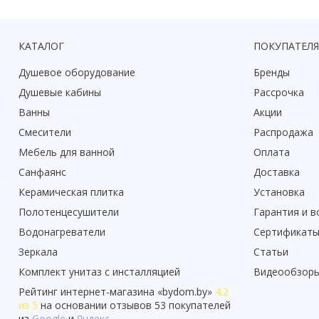
КАТАЛОГ
ПОКУПАТЕЛ
Душевое оборудование
Бренды
Душевые кабины
Рассрочка
Ванны
Акции
Смесители
Распродажа
Мебель для ванной
Оплата
Санфаянс
Доставка
Керамическая плитка
Установка
Полотенцесушители
Гарантия и в
Водонагреватели
Сертификат
Зеркала
Статьи
Комплект унитаз с инсталляцией
Видеообзор
Рейтинг
интернет-магазина «
bydom.by
»
4.2
из 5
на основании отзывов
53
покупателей
из
Google
и
Яндекс