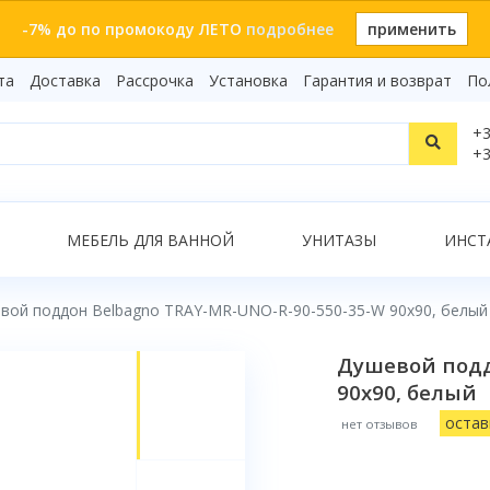
-7% до по промокоду ЛЕТО
подробнее
применить
та
Доставка
Рассрочка
Установка
Гарантия и возврат
По
Статьи
+3
Видеоо
+3
Бренды
Т
Сертиф
Показать все результаты
МЕБЕЛЬ ДЛЯ ВАННОЙ
УНИТАЗЫ
ИНСТ
вой поддон Belbagno TRAY-MR-UNO-R-90-550-35-W 90x90, белый
О
Душевой подд
90x90, белый
остав
нет отзывов