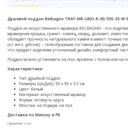
Бойлеры
Полотенцесушители
Душевой поддон Belbagno TRAY-MR-UNO-R-90-550-35-W 9
Кухонные мойки
Поддон из искусственного мрамора BELBAGNO - это изделие
мраморная крошка, гранит, сланец, кварц, доломит, извест
Трапы
обладает прочность натурального камня и имеет точные ге
(от англ. gelcoat) – гелеобразным составом для создания
что придает изделиям утонченный дизайн, комфортный так
Радиаторы отопления
Поддон можно установить на пол, вровень с полом или на 
Котлы отопления
Характеристики:
Аксессуары для ванной
Тип: душевой поддон
Размеры (ШхДxВ): 90 х 90 x 3.5 см
Сифоны и донные клапаны
Цвет: белый
Материал: искусственный мрамор
Люки
Форма: четверть круга
Монтаж: на подиум, на пол
Дом и сад
Доставка по Минску и РБ
Готовые кухни
Гарантия:
6 лет