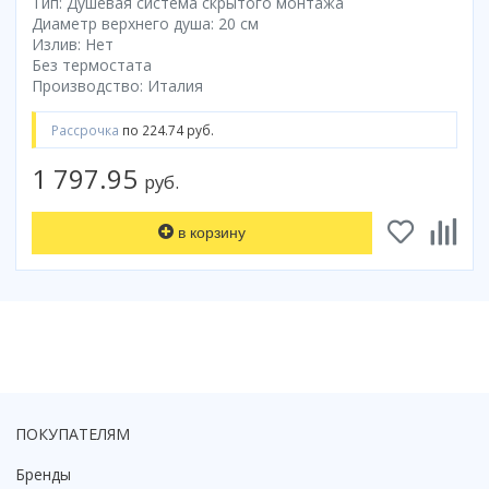
Тип: Душевая система скрытого монтажа
Смотреть все
Диаметр верхнего душа: 20 см
Излив: Нет
Способ открывания
Без термостата
Производство: Италия
С раздвижной дверью
С распашной дверью
Рассрочка
по 224.74 руб.
Со складной дверью
1 797.95
С открывающейся дверью
руб.
Высота кабины
в корзину
Высокие
Низкие
200 см
До 200 см
Смотреть все
Комплектующие
Сифоны
ПОКУПАТЕЛЯМ
Ролики
Бренды
Скребки