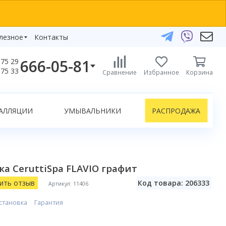
лезное
Контакты
666-05-81
75 29
бзоры
75 33
Сравнение
Избранное
Корзина
елефоны:
икаты
+375 29 666-05-81
+375 33 666-05-81
АЛЛЯЦИИ
УМЫВАЛЬНИКИ
РАСПРОДАЖА
+375 17 243-24-29
ЗАКАЗАТЬ ЗВОНОК
нлайн-консультации:
а CeruttiSpa FLAVIO графит
Telegram
Viber
ить отзыв
Код товара: 206333
Артикул: 11406
info@bydom.by
становка
Гарантия