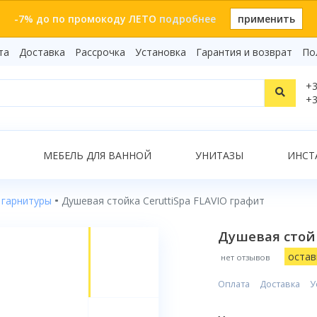
-7% до по промокоду ЛЕТО
подробнее
применить
та
Доставка
Рассрочка
Установка
Гарантия и возврат
По
Статьи
+3
Видеоо
+3
Бренды
Т
Сертиф
Показать все результаты
МЕБЕЛЬ ДЛЯ ВАННОЙ
УНИТАЗЫ
ИНСТ
 гарнитуры
Душевая стойка CeruttiSpa FLAVIO графит
О
Душевая стойк
остав
нет отзывов
Оплата
Доставка
У