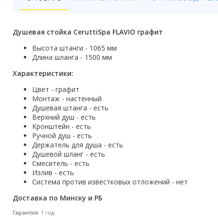
Бойлеры
Полотенцесушители
Душевая стойка CeruttiSpa FLAVIO графит
Кухонные мойки
Высота штанги - 1065 мм
Длина шланга - 1500 мм
Трапы
Характеристики:
Радиаторы отопления
Цвет - графит
Монтаж - настенный
Котлы отопления
Душевая штанга - есть
Верхний душ - есть
Кронштейн - есть
Аксессуары для ванной
Ручной душ - есть
Держатель для душа - есть
Сифоны и донные клапаны
Душевой шланг - есть
Смеситель - есть
Люки
Излив - есть
Система против известковых отложений - нет
Дом и сад
Доставка по Минску и РБ
Готовые кухни
Гарантия:
1 год