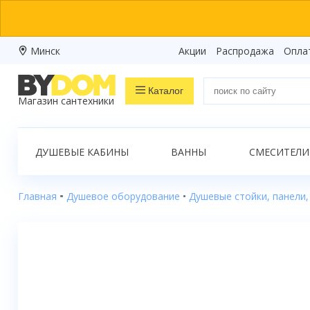
Минск
Акции
Распродажа
Опла
Каталог
Магазин сантехники
Распродажа
ДУШЕВЫЕ КАБИНЫ
ВАННЫ
СМЕСИТЕЛИ
Ванны
Душевые кабины
Главная
Душевое оборудование
Душевые стойки, панели,
Душевые боксы
Душевые уголки
Душевые поддоны
Душевые двери и перегородки