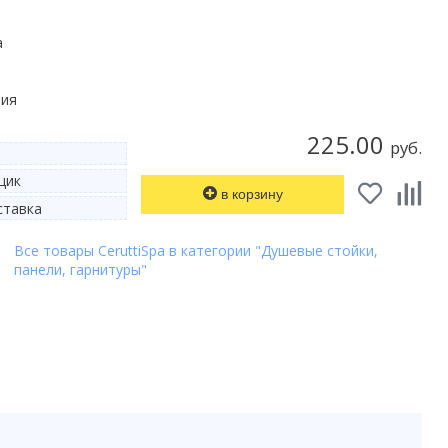
а
лия
225.00
руб.
щик
в корзину
тавка
Все товары CeruttiSpa в категории "Душевые стойки,
панели, гарнитуры"