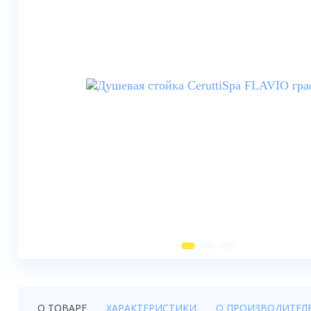
Душевые шторки
Мебель для ванной
Смесители
Душевые стойки, лейки,
комплектующие
Унитазы
Инсталляции
Умывальники
Биде
Писсуары
Вентиляция
О ТОВАРЕ
ХАРАКТЕРИСТИКИ
О ПРОИЗВОДИТЕЛ