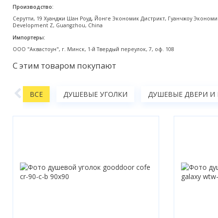
Производство:
Акции
Серутти, 19 Хуанджи Шан Роуд, Йонге Экономик Дистрикт, Гуанчжоу Экономик
Development Z, Guangzhou, China
Импортеры:
ООО "Аквастоун", г. Минск, 1-й Твердый переулок, 7, оф. 108
С этим товаром покупают
ЫЕ
ВСЕ
ДУШЕВЫЕ УГОЛКИ
ДУШЕВЫЕ ДВЕРИ И