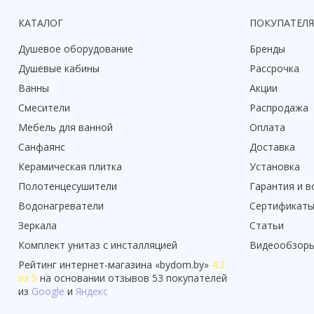
КАТАЛОГ
ПОКУПАТЕЛ
Душевое оборудование
Бренды
Душевые кабины
Рассрочка
Ванны
Акции
Смесители
Распродажа
Мебель для ванной
Оплата
Санфаянс
Доставка
Керамическая плитка
Установка
Полотенцесушители
Гарантия и в
Водонагреватели
Сертификат
Зеркала
Статьи
Комплект унитаз с инсталляцией
Видеообзор
Рейтинг
интернет-магазина «
bydom.by
»
4.2
из 5
на основании отзывов
53
покупателей
из
Google
и
Яндекс