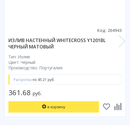
Смотреть все
Способ открывания
С раздвижной дверью
Код: 204943
С распашной дверью
Со складной дверью
ИЗЛИВ НАСТЕННЫЙ WHITECROSS Y1201BL
С открывающейся дверью
ЧЕРНЫЙ МАТОВЫЙ
Тип: Излив
Высота кабины
Цвет: Чёрный
Высокие
Производство: Португалия
Низкие
200 см
Рассрочка
по 45.21 руб.
До 200 см
361.68
руб.
Смотреть все
Комплектующие
в корзину
Сифоны
Ролики
Скребки