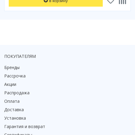
в корзину
Смотреть все
Способ открывания
С раздвижной дверью
С распашной дверью
Со складной дверью
С открывающейся дверью
ПОКУПАТЕЛЯМ
Высота кабины
Бренды
Высокие
Низкие
Рассрочка
200 см
Акции
До 200 см
Распродажа
Смотреть все
Оплата
Доставка
Комплектующие
Установка
Сифоны
Гарантия и возврат
Ролики
Скребки
Сертификаты