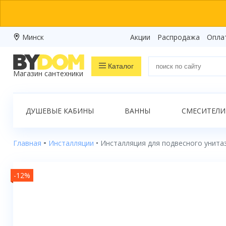
Минск
Акции
Распродажа
Опла
Каталог
Магазин сантехники
Распродажа
ДУШЕВЫЕ КАБИНЫ
ВАННЫ
СМЕСИТЕЛИ
Ванны
Душевые кабины
Главная
Инсталляции
Инсталляция для подвесного унит
Душевые боксы
-12%
Душевые уголки
Душевые поддоны
Душевые двери и перегородки