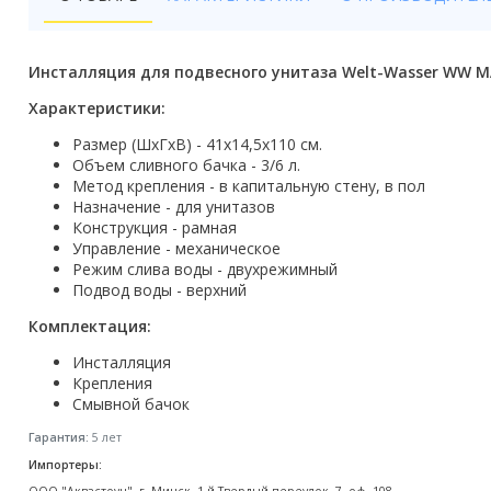
Бойлеры
Полотенцесушители
Инсталляция для подвесного унитаза Welt-Wasser WW M
Кухонные мойки
Характеристики:
Размер (ШxГxВ) - 41x14,5x110 см.
Трапы
Объем сливного бачка - 3/6 л.
Метод крепления - в капитальную стену, в пол
Радиаторы отопления
Назначение - для унитазов
Конструкция - рамная
Котлы отопления
Управление - механическое
Режим слива воды - двухрежимный
Аксессуары для ванной
Подвод воды - верхний
Комплектация:
Сифоны и донные клапаны
Инсталляция
Люки
Крепления
Смывной бачок
Дом и сад
Гарантия:
5 лет
Импортеры:
Готовые кухни