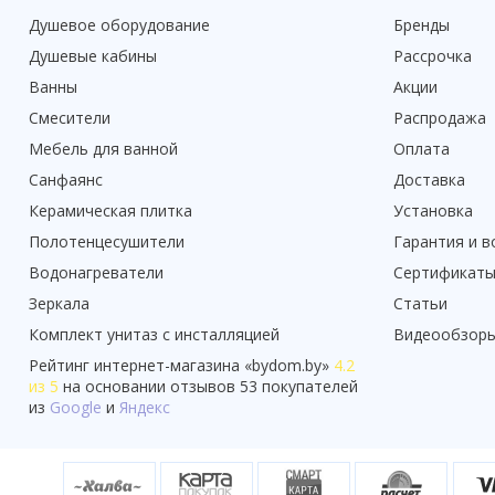
Душевое оборудование
Бренды
Душевые кабины
Рассрочка
Ванны
Акции
Смесители
Распродажа
Мебель для ванной
Оплата
Санфаянс
Доставка
Керамическая плитка
Установка
Полотенцесушители
Гарантия и в
Водонагреватели
Сертификат
Зеркала
Статьи
Комплект унитаз с инсталляцией
Видеообзор
Рейтинг
интернет-магазина «
bydom.by
»
4.2
из 5
на основании отзывов
53
покупателей
из
Google
и
Яндекс