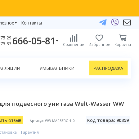
лезное
Контакты
666-05-81
75 29
бзоры
75 33
Сравнение
Избранное
Корзина
елефоны:
икаты
+375 29 666-05-81
+375 33 666-05-81
АЛЛЯЦИИ
УМЫВАЛЬНИКИ
РАСПРОДАЖА
+375 17 243-24-29
ЗАКАЗАТЬ ЗВОНОК
нлайн-консультации:
для подвесного унитаза Welt-Wasser WW
Telegram
Viber
info@bydom.by
ить отзыв
Код товара: 90359
Артикул: WW MARBERG 410
становка
Гарантия