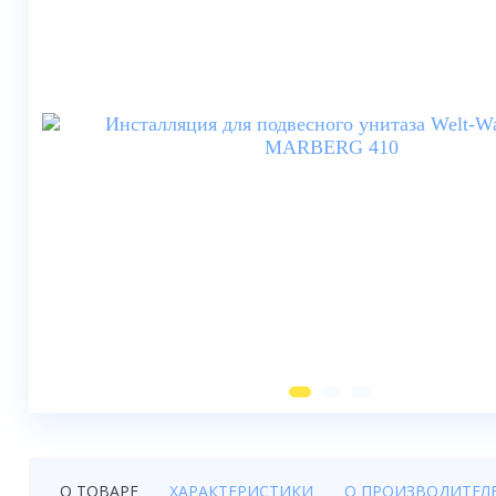
Душевые шторки
Мебель для ванной
Смесители
Душевые стойки, лейки,
комплектующие
Унитазы
Инсталляции
Умывальники
Биде
Писсуары
Вентиляция
О ТОВАРЕ
ХАРАКТЕРИСТИКИ
О ПРОИЗВОДИТЕЛ