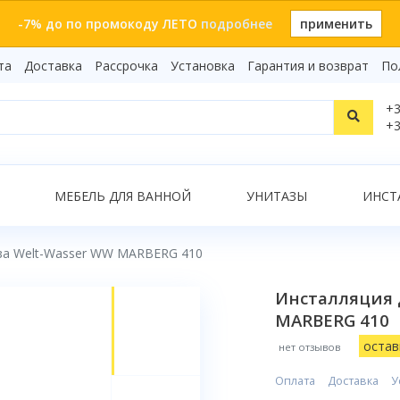
-7% до по промокоду ЛЕТО
подробнее
применить
та
Доставка
Рассрочка
Установка
Гарантия и возврат
По
Статьи
+3
Видеоо
+3
Бренды
Т
Сертиф
Показать все результаты
МЕБЕЛЬ ДЛЯ ВАННОЙ
УНИТАЗЫ
ИНСТ
аза Welt-Wasser WW MARBERG 410
О
Инсталляция 
MARBERG 410
остав
нет отзывов
Оплата
Доставка
У