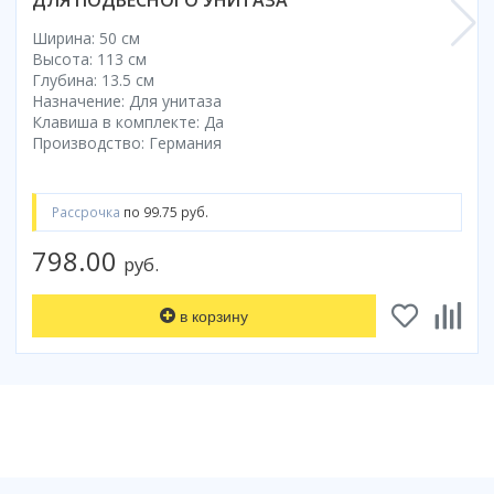
ДЛЯ ПОДВЕСНОГО УНИТАЗА
Смотреть все
Ширина: 50 см
Способ открывания
Высота: 113 см
Глубина: 13.5 см
С раздвижной дверью
Назначение: Для унитаза
С распашной дверью
Клавиша в комплекте: Да
Производство: Германия
Со складной дверью
С открывающейся дверью
Рассрочка
по 99.75 руб.
Высота кабины
Высокие
798.00
руб.
Низкие
200 см
в корзину
До 200 см
Смотреть все
Комплектующие
Сифоны
Ролики
Скребки