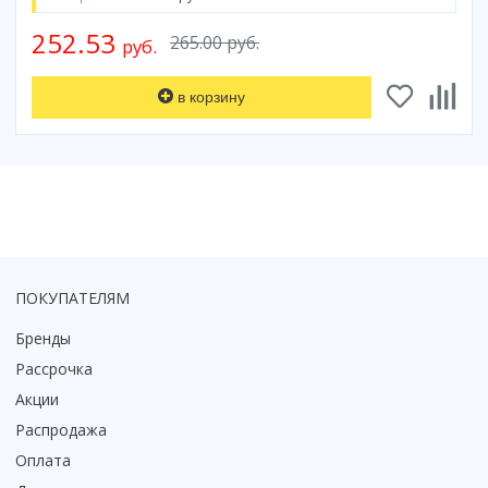
Смотреть все
252.53
265.00 руб.
руб.
Способ открывания
С раздвижной дверью
в корзину
С распашной дверью
Со складной дверью
С открывающейся дверью
Высота кабины
Высокие
Низкие
ПОКУПАТЕЛЯМ
200 см
До 200 см
Бренды
Смотреть все
Рассрочка
Акции
Комплектующие
Сифоны
Распродажа
Ролики
Оплата
Скребки