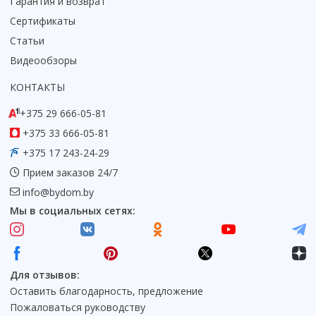
Гарантия и возврат
Смотреть все
Сертификаты
Способ открывания
Статьи
С раздвижной дверью
Видеообзоры
С распашной дверью
КОНТАКТЫ
Со складной дверью
С открывающейся дверью
+375 29 666-05-81
+375 33 666-05-81
Высота кабины
+375 17 243-24-29
Высокие
Прием заказов 24/7
Низкие
info@bydom.by
200 см
Мы в социальных сетях:
До 200 см
Смотреть все
Комплектующие
Для отзывов:
Сифоны
Оставить благодарность, предложение
Ролики
Пожаловаться руководству
Скребки