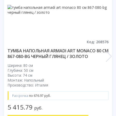
Смотреть все
Способ открывания
С раздвижной дверью
С распашной дверью
Со складной дверью
С открывающейся дверью
Код: 208576
ТУМБА НАПОЛЬНАЯ ARMADI ART MONACO 80 СМ
Высота кабины
867-080-BG ЧЕРНЫЙ ГЛЯНЕЦ / ЗОЛОТО
Высокие
Низкие
Ширина: 80 см
Глубина: 50 см
200 см
Высота: 74 см
До 200 см
Монтаж: Напольный
Смотреть все
Производство: Италия
Комплектующие
Рассрочка
по 676.97 руб.
Сифоны
5 415.79
руб.
Ролики
Скребки