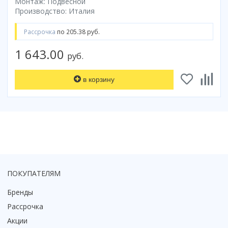
Монтаж: Подвесной
Смотреть все
Производство: Италия
Способ открывания
Рассрочка
по 205.38 руб.
С раздвижной дверью
1 643.00
С распашной дверью
руб.
Со складной дверью
С открывающейся дверью
в корзину
Высота кабины
Высокие
Низкие
200 см
До 200 см
Смотреть все
ПОКУПАТЕЛЯМ
Комплектующие
Бренды
Сифоны
Рассрочка
Ролики
Акции
Скребки