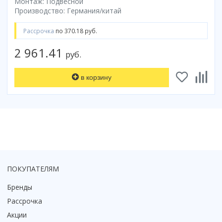
Монтаж: Подвесной
Смотреть все
Производство: Германия/китай
Способ открывания
Рассрочка
по 370.18 руб.
С раздвижной дверью
2 961.41
С распашной дверью
руб.
Со складной дверью
С открывающейся дверью
в корзину
Высота кабины
Высокие
Низкие
200 см
До 200 см
Смотреть все
ПОКУПАТЕЛЯМ
Комплектующие
Бренды
Сифоны
Рассрочка
Ролики
Акции
Скребки