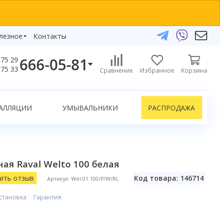
лезное
Контакты
666-05-81
75 29
бзоры
75 33
Сравнение
Избранное
Корзина
елефоны:
икаты
+375 29 666-05-81
+375 33 666-05-81
АЛЛЯЦИИ
УМЫВАЛЬНИКИ
РАСПРОДАЖА
+375 17 243-24-29
ЗАКАЗАТЬ ЗВОНОК
нлайн-консультации:
ая Raval Welto 100 белая
Telegram
Viber
ить отзыв
Код товара: 146714
Артикул: Wel.01.100/P/W/RL
info@bydom.by
становка
Гарантия