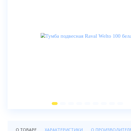
Душевые шторки
Мебель для ванной
Смесители
Душевые стойки, лейки,
комплектующие
Унитазы
Инсталляции
Умывальники
Биде
Писсуары
Вентиляция
О ТОВАРЕ
ХАРАКТЕРИСТИКИ
О ПРОИЗВОДИТЕЛ