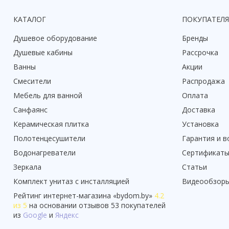
КАТАЛОГ
ПОКУПАТЕЛ
Душевое оборудование
Бренды
Душевые кабины
Рассрочка
Ванны
Акции
Смесители
Распродажа
Мебель для ванной
Оплата
Санфаянс
Доставка
Керамическая плитка
Установка
Полотенцесушители
Гарантия и в
Водонагреватели
Сертификат
Зеркала
Статьи
Комплект унитаз с инсталляцией
Видеообзор
Рейтинг
интернет-магазина «
bydom.by
»
4.2
из 5
на основании отзывов
53
покупателей
из
Google
и
Яндекс