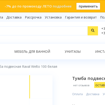
-7% до по промокоду ЛЕТО
подробнее
применить
та
Доставка
Рассрочка
Установка
Гарантия и возврат
По
Статьи
+3
Видеоо
+3
Бренды
Т
Сертиф
Показать все результаты
МЕБЕЛЬ ДЛЯ ВАННОЙ
УНИТАЗЫ
ИНСТ
ба подвесная Raval Welto 100 белая
О
Тумба подвесн
остав
нет отзывов
Оплата
Доставка
У