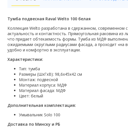
Бойлеры
Полотенцесушители
Тумба подвесная Raval Welto 100 белая
Кухонные мойки
Коллекция Welto разработана в сдержанном, современном с
актуальность и контактность. Прямоугольная раковина из 
Трапы
что придает обтекаемость формы. Тумба из МДФ выполнена 
ожидаемыми округлыми радиусами фасада, а проходит «на в
удобно и комфортно в эксплуатации.
Радиаторы отопления
Характеристики:
Котлы отопления
Тип: тумба
Размеры (ШхГхВ): 98,6х45х42 см
Аксессуары для ванной
Монтаж: подвесной
Материал корпуса: МДФ
Сифоны и донные клапаны
Материал фасада: МДФ
Цвет: белый
Люки
Дополнительная комплектация:
Дом и сад
Умывальник Solo 100
Готовые кухни
Доставка по Минску и РБ