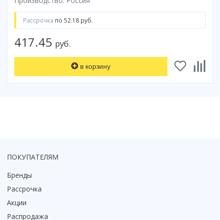
Производство: Россия
Смотреть все
Рассрочка
по 52.18 руб.
Способ открывания
417.45
С раздвижной дверью
руб.
С распашной дверью
Со складной дверью
в корзину
С открывающейся дверью
Высота кабины
Высокие
Низкие
200 см
До 200 см
ПОКУПАТЕЛЯМ
Смотреть все
Бренды
Комплектующие
Рассрочка
Сифоны
Акции
Ролики
Распродажа
Скребки