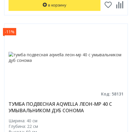
Смотреть все
в корзину
Способ открывания
С раздвижной дверью
С распашной дверью
-11%
Со складной дверью
С открывающейся дверью
Высота кабины
Высокие
Низкие
200 см
До 200 см
Код: 58131
Смотреть все
ТУМБА ПОДВЕСНАЯ AQWELLA ЛЕОН-МР 40 С
Комплектующие
УМЫВАЛЬНИКОМ ДУБ СОНОМА
Сифоны
Ширина: 40 см
Ролики
Глубина: 22 см
Скребки
Высота: 60 см