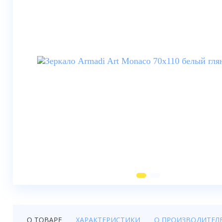
Душевые шторки
Мебель для ванной
Смесители
Душевые стойки, лейки,
комплектующие
Унитазы
Инсталляции
Умывальники
Биде
Писсуары
Вентиляция
О ТОВАРЕ
ХАРАКТЕРИСТИКИ
О ПРОИЗВОДИТЕЛ