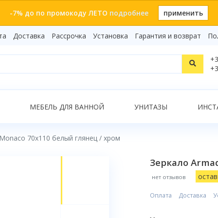
-7% до по промокоду ЛЕТО
подробнее
применить
та
Доставка
Рассрочка
Установка
Гарантия и возврат
По
Статьи
+3
Видеоо
+3
Бренды
Т
Сертиф
Показать все результаты
МЕБЕЛЬ ДЛЯ ВАННОЙ
УНИТАЗЫ
ИНСТ
 Monaco 70x110 белый глянец / хром
О
Зеркало Armad
остав
нет отзывов
Оплата
Доставка
У