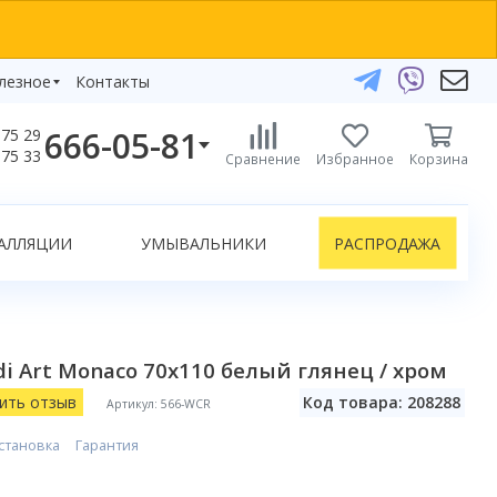
лезное
Контакты
666-05-81
75 29
бзоры
75 33
Сравнение
Избранное
Корзина
елефоны:
икаты
+375 29 666-05-81
+375 33 666-05-81
АЛЛЯЦИИ
УМЫВАЛЬНИКИ
РАСПРОДАЖА
+375 17 243-24-29
ЗАКАЗАТЬ ЗВОНОК
нлайн-консультации:
i Art Monaco 70x110 белый глянец / хром
Telegram
Viber
ить отзыв
Код товара: 208288
Артикул: 566-WCR
info@bydom.by
становка
Гарантия