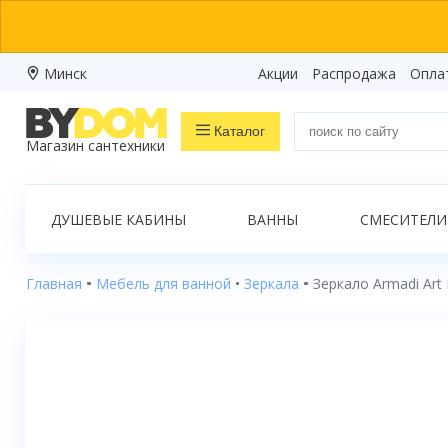
Минск
Акции
Распродажа
Опла
Каталог
Магазин сантехники
Распродажа
ДУШЕВЫЕ КАБИНЫ
ВАННЫ
СМЕСИТЕЛИ
Ванны
Душевые кабины
Главная
Мебель для ванной
Зеркала
Зеркало Armadi Art
Душевые боксы
Душевые уголки
Душевые поддоны
Душевые двери и перегородки