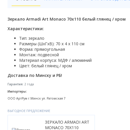
Бойлеры
Полотенцесушители
Зеркало Armadi Art Monaco 70x110 белый глянец / хром
Кухонные мойки
Характеристики:
Тип: зеркало
Трапы
Размеры (ШхГхВ): 70 x 4 х 110 см
Форма: прямоугольная
Радиаторы отопления
Монтаж: подвесной
Материал корпуса: МДФ / алюминий
Котлы отопления
Цвет: белый глянец / хром
Доставка по Минску и РБ!
Аксессуары для ванной
Гарантия:
2 года
Сифоны и донные клапаны
Импортеры:
ООО АртРум г.Минск ул. Ратомская 7
Люки
ВЫГОДНОЕ ПРЕДЛОЖЕНИЕ
Дом и сад
ЗЕРКАЛО ARMADI ART
Готовые кухни
MONACO 70X110