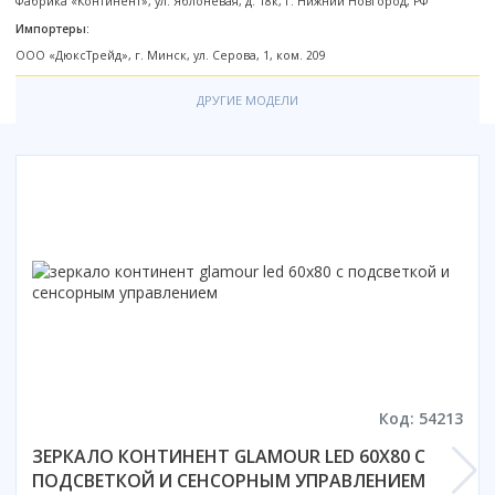
Фабрика «Континент», ул. Яблоневая, д. 18к, г. Нижний Новгород, РФ
Смотреть все
Импортеры:
ООО «ДюксТрейд», г. Минск, ул. Серова, 1, ком. 209
Способ открывания
С раздвижной дверью
ДРУГИЕ МОДЕЛИ
С распашной дверью
Со складной дверью
С открывающейся дверью
Высота кабины
Высокие
Низкие
200 см
До 200 см
Смотреть все
Комплектующие
Код: 54213
Сифоны
ЗЕРКАЛО КОНТИНЕНТ GLAMOUR LED 60X80 С
Ролики
ПОДСВЕТКОЙ И СЕНСОРНЫМ УПРАВЛЕНИЕМ
Скребки