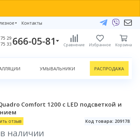
лезное
Контакты
666-05-81
75 29
бзоры
75 33
Сравнение
Избранное
Корзина
елефоны:
икаты
+375 29 666-05-81
+375 33 666-05-81
АЛЛЯЦИИ
УМЫВАЛЬНИКИ
РАСПРОДАЖА
+375 17 243-24-29
ЗАКАЗАТЬ ЗВОНОК
нлайн-консультации:
Quadro Comfort 1200 с LED подсветкой и
Telegram
анием
Viber
info@bydom.by
ить отзыв
Код товара: 209178
 в наличии