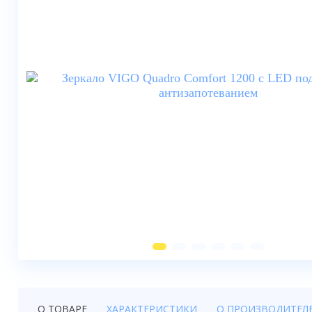
Душевые шторки
Мебель для ванной
Смесители
Душевые стойки, лейки,
комплектующие
Унитазы
Инсталляции
Умывальники
Биде
Писсуары
Вентиляция
О ТОВАРЕ
ХАРАКТЕРИСТИКИ
О ПРОИЗВОДИТЕЛ