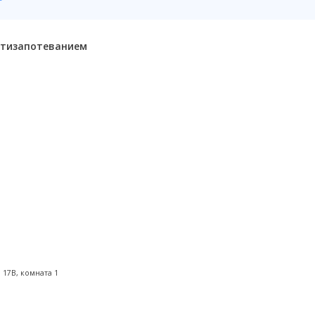
антизапотеванием
 17В, комната 1