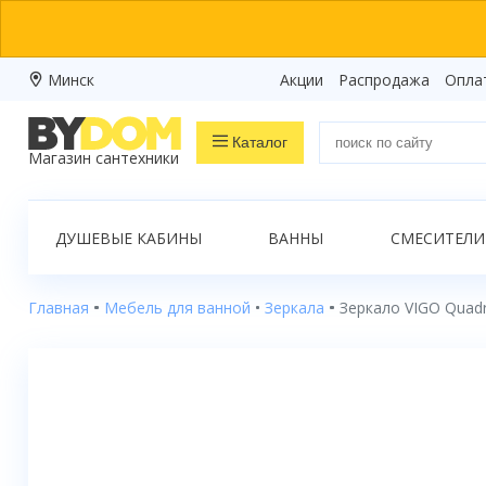
Минск
Акции
Распродажа
Опла
Каталог
Магазин сантехники
Распродажа
ДУШЕВЫЕ КАБИНЫ
ВАННЫ
СМЕСИТЕЛИ
Ванны
Душевые кабины
Главная
Мебель для ванной
Зеркала
Зеркало VIGO Quad
Душевые боксы
Душевые уголки
Душевые поддоны
Душевые двери и перегородки