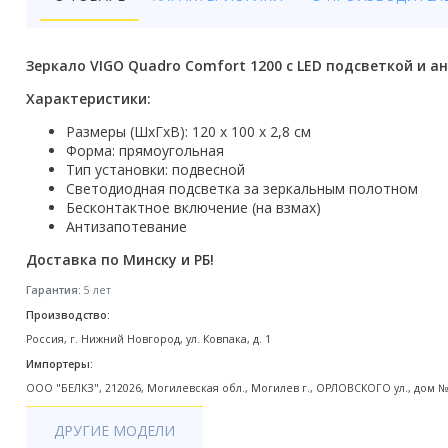
Бойлеры
Полотенцесушители
Зеркало VIGO Quadro Comfort 1200 с LED подсветкой и 
Кухонные мойки
Характеристики:
Размеры (ШхГхВ): 120 x 100 x 2,8 см
Трапы
Форма: прямоугольная
Тип установки: подвесной
Радиаторы отопления
Светодиодная подсветка за зеркальным полотном
Бесконтактное включение (на взмах)
Котлы отопления
Антизапотевание
Доставка по Минску и РБ!
Аксессуары для ванной
Гарантия:
5 лет
Сифоны и донные клапаны
Производство:
Россия, г. Нижний Новгород, ул. Ковпака, д. 1
Люки
Импортеры:
Дом и сад
ООО "БЕЛКЗ", 212026, Могилевская обл., Могилев г., ОРЛОВСКОГО ул., дом №
Готовые кухни
ДРУГИЕ МОДЕЛИ