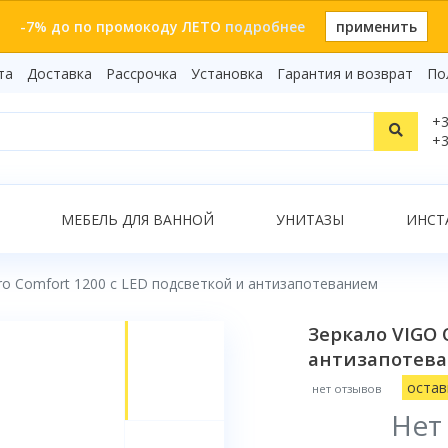
-7% до по промокоду ЛЕТО
подробнее
применить
та
Доставка
Рассрочка
Установка
Гарантия и возврат
По
Статьи
+3
Видеоо
+3
Бренды
Т
Сертиф
Показать все результаты
МЕБЕЛЬ ДЛЯ ВАННОЙ
УНИТАЗЫ
ИНСТ
ro Comfort 1200 с LED подсветкой и антизапотеванием
О
Зеркало VIGO 
антизапотев
остав
нет отзывов
Нет