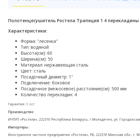
Бойлеры
Полотенцесушители
Полотенцесушитель Ростела Трапеция 1 4 перекладины
Кухонные мойки
Характеристики:
Форма: "лесенка"
Трапы
Тип: водяной
Высота(см): 60
Радиаторы отопления
Ширина(см): 50
Материал: нержавеющая сталь
Котлы отопления
Цвет: сталь
Посадочный диаметр: 1"
Аксессуары для ванной
Подключение: боковое
Посадочное (межосевое) расстояние(см): 500 мм
Количество перекладин: 4
Сифоны и донные клапаны
Гарантия:
5 лет
Люки
Производство:
ИЧТУП «Ростела», 222310 Республика Беларусь, г.Молодечно, ул. Городокска
Дом и сад
Импортеры:
Готовые кухни
Иностранное частное предприятие «Ростела», РБ, 222310 Минская обл., г. М