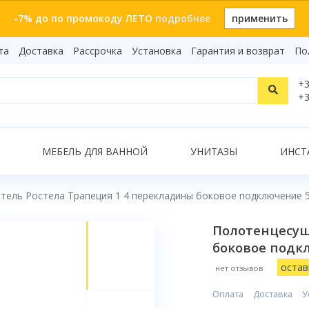
-7% до по промокоду ЛЕТО
подробнее
применить
та
Доставка
Рассрочка
Установка
Гарантия и возврат
По
Статьи
+3
Видеоо
+3
Бренды
Т
Сертиф
Показать все результаты
МЕБЕЛЬ ДЛЯ ВАННОЙ
УНИТАЗЫ
ИНСТ
тель Ростела Трапеция 1 4 перекладины боковое подключение 
О
Полотенцесуш
боковое подк
остав
нет отзывов
Оплата
Доставка
У