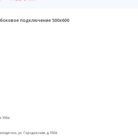
 боковое подключение 500x600
я 100а
олодечно, ул. Городокская, д.100А