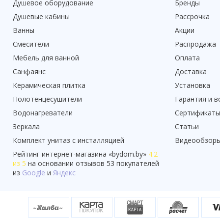
Душевое оборудование
Бренды
Душевые кабины
Рассрочка
Ванны
Акции
Смесители
Распродажа
Мебель для ванной
Оплата
Санфаянс
Доставка
Керамическая плитка
Установка
Полотенцесушители
Гарантия и в
Водонагреватели
Сертификат
Зеркала
Статьи
Комплект унитаз с инсталляцией
Видеообзор
Рейтинг
интернет-магазина «
bydom.by
»
4.2
из 5
на основании отзывов
53
покупателей
из
Google
и
Яндекс