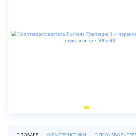
Душевые шторки
Мебель для ванной
Смесители
Душевые стойки, лейки,
комплектующие
Унитазы
Инсталляции
Умывальники
Биде
Писсуары
Вентиляция
О ТОВАРЕ
ХАРАКТЕРИСТИКИ
О ПРОИЗВОДИТЕЛ