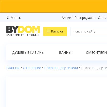
Минск
Акции
Распродажа
Опла
Каталог
Магазин сантехники
Распродажа
ДУШЕВЫЕ КАБИНЫ
ВАННЫ
СМЕСИТЕЛИ
Ванны
Душевые кабины
Главная
Отопление
Полотенцесушители
Полотенцесуши
Душевые боксы
Душевые уголки
Душевые поддоны
Душевые двери и перегородки