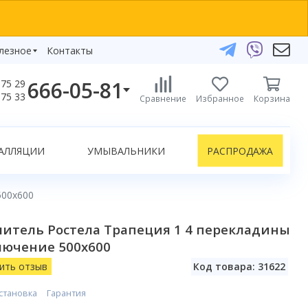
лезное
Контакты
666-05-81
75 29
бзоры
75 33
Сравнение
Избранное
Корзина
елефоны:
икаты
+375 29 666-05-81
+375 33 666-05-81
АЛЛЯЦИИ
УМЫВАЛЬНИКИ
РАСПРОДАЖА
+375 17 243-24-29
ЗАКАЗАТЬ ЗВОНОК
500x600
нлайн-консультации:
итель Ростела Трапеция 1 4 перекладины
Telegram
лючение 500х600
Viber
info@bydom.by
ить отзыв
Код товара: 31622
становка
Гарантия