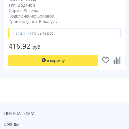
Смотреть все
Тип: Водяной
Форма: Лесенка
Способ открывания
Подключение: Боковое
Производство: Беларусь
С раздвижной дверью
С распашной дверью
Рассрочка
по 52.12 руб.
Со складной дверью
416.92
С открывающейся дверью
руб.
Высота кабины
в корзину
Высокие
Низкие
200 см
До 200 см
Смотреть все
Комплектующие
Сифоны
ПОКУПАТЕЛЯМ
Ролики
Бренды
Скребки