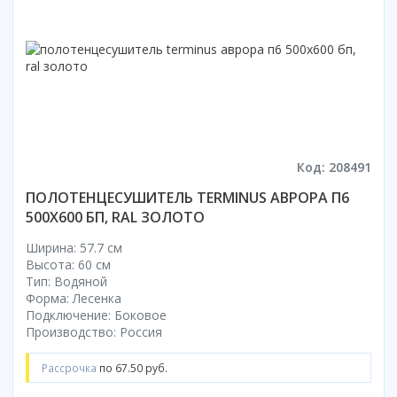
Смотреть все
Способ открывания
С раздвижной дверью
С распашной дверью
Со складной дверью
С открывающейся дверью
Код: 208491
Высота кабины
ПОЛОТЕНЦЕСУШИТЕЛЬ TERMINUS АВРОРА П6
Высокие
500Х600 БП, RAL ЗОЛОТО
Низкие
200 см
Ширина: 57.7 см
Высота: 60 см
До 200 см
Тип: Водяной
Смотреть все
Форма: Лесенка
Подключение: Боковое
Комплектующие
Производство: Россия
Сифоны
Рассрочка
по 67.50 руб.
Ролики
Скребки