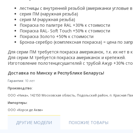
Акции
лестницы с внутренней резьбой (американки угловые в
серия ПМ (наружная резьба)
серия М (наружная резьба)
Покраска по палитре RAL +30% к стоимости
Покраска RAL- Soft Touch +50% к стоимости
Покраска Золото +50% к стоимости
Бронза-серебро (комплексная покраска) = цена по зап
Для серии ПМ требуется покраска американок, т.к. их нет в 
Для серии М требуется покраска американок и крепежей.
Изготовление полотенцесушителей с трубой Ажур +30% стои
Доставка по Минску и Республике Беларусь!
Гарантия:
10 лет
Производство:
ООО «Ника», 142150 Московская область, Подольский район, п. Красная Пах
Импортеры:
ООО «Корси де Аква»
ДРУГИЕ МОДЕЛИ
ПОХОЖИЕ ТОВАРЫ