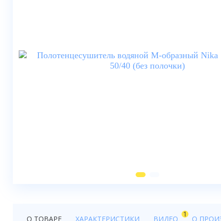
Душевые шторки
Мебель для ванной
Смесители
Душевые стойки, лейки,
комплектующие
Унитазы
Инсталляции
Умывальники
Биде
Писсуары
Вентиляция
1
О ТОВАРЕ
ХАРАКТЕРИСТИКИ
ВИДЕО
О ПРОИ