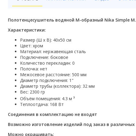
Бойлеры
Полотенцесушители
Полотенцесушитель водяной М-образный Nika Simple М.-1
Кухонные мойки
Характеристики:
Размер (Ш х В): 40x50 см
Трапы
Цвет: хром
Материал: нержавеющая сталь
Радиаторы отопления
Подключение: боковое
Количество перекладин: 0
Котлы отопления
Полочка: нет
Межосевое расстояние: 500 мм
Аксессуары для ванной
Диаметр подключения: 1"
Диаметр трубы (коллектора): 32 мм
Вес: 2300 гр
Сифоны и донные клапаны
з
Объём помещения: 4.3 м
Теплоотдача: 168 Вт
Люки
Соединения в комплектацию не входят
Дом и сад
Возможно изготовление изделий под заказ в различных
Готовые кухни
Можно окрашивать: