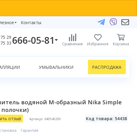
лезное
Контакты
666-05-81
75 29
бзоры
75 33
Сравнение
Избранное
Корзина
елефоны:
икаты
+375 29 666-05-81
+375 33 666-05-81
АЛЛЯЦИИ
УМЫВАЛЬНИКИ
РАСПРОДАЖА
+375 17 243-24-29
ЗАКАЗАТЬ ЗВОНОК
нлайн-консультации:
итель водяной М-образный Nika Simple
Telegram
з полочки)
Viber
info@bydom.by
ить отзыв
Код товара: 54438
Артикул: 640540200
становка
Гарантия