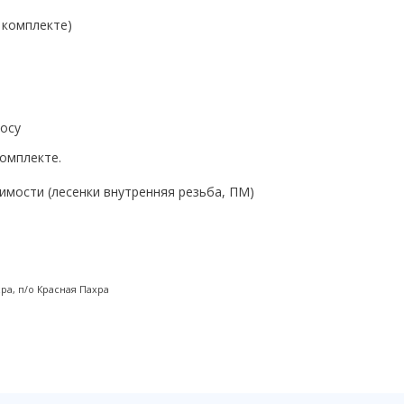
 комплекте)
росу
комплекте.
мости (лесенки внутренняя резьба, ПМ)
ра, п/о Красная Пахра