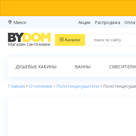
Минск
Акции
Распродажа
Опла
Каталог
Магазин сантехники
Распродажа
ДУШЕВЫЕ КАБИНЫ
ВАННЫ
СМЕСИТЕЛИ
Ванны
Душевые кабины
Главная
Отопление
Полотенцесушители
Полотенцесушит
Душевые боксы
Душевые уголки
Душевые поддоны
Душевые двери и перегородки