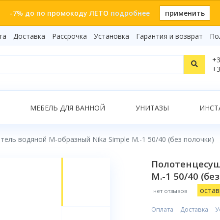
-7% до по промокоду ЛЕТО
подробнее
применить
та
Доставка
Рассрочка
Установка
Гарантия и возврат
По
Статьи
+3
Видеоо
+3
Бренды
Т
Сертиф
Показать все результаты
МЕБЕЛЬ ДЛЯ ВАННОЙ
УНИТАЗЫ
ИНСТ
ель водяной М-образный Nika Simple М.-1 50/40 (без полочки)
О
Полотенцесуш
М.-1 50/40 (бе
остав
нет отзывов
Оплата
Доставка
У