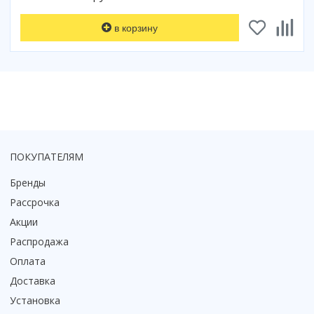
Смотреть все
в корзину
Способ открывания
С раздвижной дверью
С распашной дверью
Со складной дверью
С открывающейся дверью
Высота кабины
Высокие
ПОКУПАТЕЛЯМ
Низкие
Бренды
200 см
Рассрочка
До 200 см
Акции
Смотреть все
Распродажа
Комплектующие
Оплата
Сифоны
Доставка
Ролики
Установка
Скребки