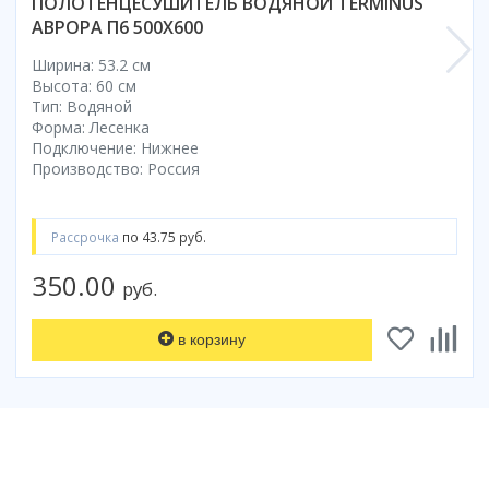
ПОЛОТЕНЦЕСУШИТЕЛЬ ВОДЯНОЙ TERMINUS
Смотреть все
АВРОРА П6 500Х600
Способ открывания
Ширина: 53.2 см
Высота: 60 см
С раздвижной дверью
Тип: Водяной
С распашной дверью
Форма: Лесенка
Со складной дверью
Подключение: Нижнее
Производство: Россия
С открывающейся дверью
Высота кабины
Рассрочка
по 43.75 руб.
Высокие
Низкие
350.00
руб.
200 см
До 200 см
в корзину
Смотреть все
Комплектующие
Сифоны
Ролики
Скребки