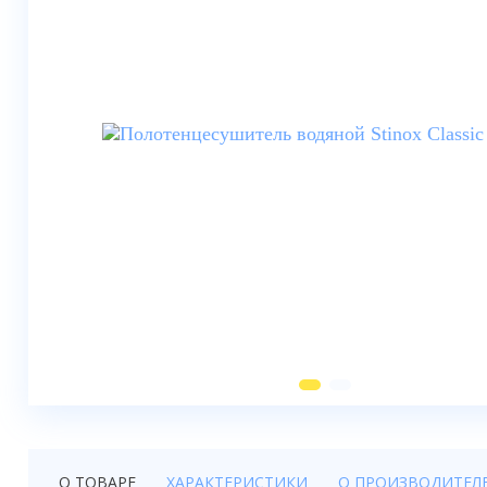
Душевые шторки
Мебель для ванной
Смесители
Душевые стойки, лейки,
комплектующие
Унитазы
Инсталляции
Умывальники
Биде
Писсуары
Вентиляция
О ТОВАРЕ
ХАРАКТЕРИСТИКИ
О ПРОИЗВОДИТЕЛ