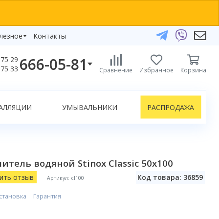
лезное
Контакты
666-05-81
75 29
бзоры
75 33
Сравнение
Избранное
Корзина
елефоны:
икаты
+375 29 666-05-81
+375 33 666-05-81
АЛЛЯЦИИ
УМЫВАЛЬНИКИ
РАСПРОДАЖА
+375 17 243-24-29
ЗАКАЗАТЬ ЗВОНОК
нлайн-консультации:
тель водяной Stinox Classic 50х100
Telegram
Viber
ить отзыв
Код товара: 36859
Артикул: cl100
info@bydom.by
становка
Гарантия