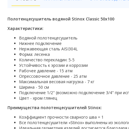
Бойлеры
Полотенцесушители
Полотенцесушитель водяной Stinox Classic 50х100
Кухонные мойки
Характеристики:
Водяной полотенцесушитель
Трапы
Нижнее подключение
Нержавеющая сталь AISI304L
Радиаторы отопления
Форма: лесенка
Количество перекладин: 5-5
Котлы отопления
Устойчивость к эрозии и коррозии
Рабочее давление - 15 атм
Аксессуары для ванной
Опрессовочное давление - 25 атм
Максимальная весовая нагрузка - 7 кг
Ширина - 50 см
Сифоны и донные клапаны
Подключение 1/2" (возможно подключение 3/4" при ис
Цвет - хром глянец
Люки
Преимущества полотенцесушителей Stinox:
Дом и сад
Коэффициент прочности сварного шва = 1
Все полотенцесушители «Stinox» выполнены из эколо
Готовые кухни
Идеальная геометрия изделий достигается благодаря