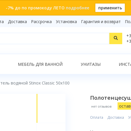
-7% до по промокоду ЛЕТО
подробнее
применить
та
Доставка
Рассрочка
Установка
Гарантия и возврат
По
Статьи
+3
Видеоо
+3
Бренды
Т
Сертиф
Показать все результаты
МЕБЕЛЬ ДЛЯ ВАННОЙ
УНИТАЗЫ
ИНСТ
ель водяной Stinox Classic 50x100
О
Полотенцесуши
остав
нет отзывов
Оплата
Доставка
У