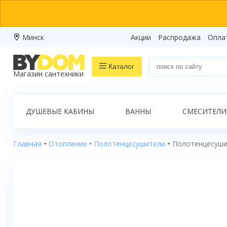
Минск
Акции
Распродажа
Опла
Каталог
Магазин сантехники
Распродажа
ДУШЕВЫЕ КАБИНЫ
ВАННЫ
СМЕСИТЕЛИ
Ванны
Душевые кабины
Главная
Отопление
Полотенцесушители
Полотенцесушит
Душевые боксы
Душевые уголки
Душевые поддоны
Душевые двери и перегородки