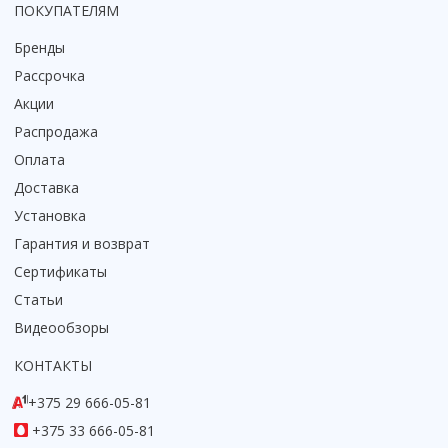
ПОКУПАТЕЛЯМ
Смотреть все
Бренды
Способ открывания
Рассрочка
С раздвижной дверью
Акции
С распашной дверью
Со складной дверью
Распродажа
С открывающейся дверью
Оплата
Доставка
Высота кабины
Установка
Высокие
Гарантия и возврат
Низкие
Сертификаты
200 см
Статьи
До 200 см
Смотреть все
Видеообзоры
КОНТАКТЫ
Комплектующие
Сифоны
+375 29 666-05-81
Ролики
+375 33 666-05-81
Скребки