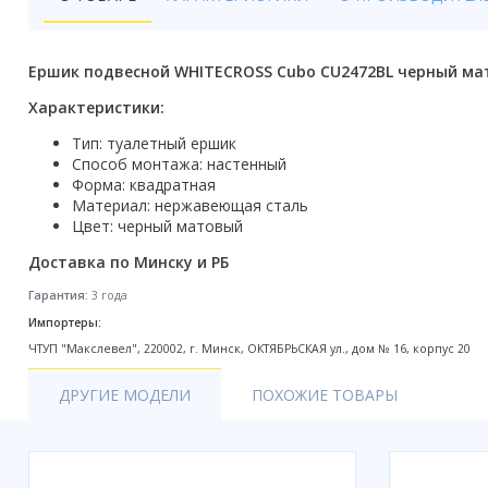
Бойлеры
Полотенцесушители
Ершик подвесной WHITECROSS Cubo CU2472BL черный м
Кухонные мойки
Характеристики:
Тип: туалетный ершик
Трапы
Способ монтажа: настенный
Форма: квадратная
Радиаторы отопления
Материал: нержавеющая сталь
Цвет: черный матовый
Котлы отопления
Доставка по Минску и РБ
Аксессуары для ванной
Гарантия:
3 года
Импортеры:
Сифоны и донные клапаны
ЧТУП "Макслевел", 220002, г. Минск, ОКТЯБРЬСКАЯ ул., дом № 16, корпус 20
Люки
ДРУГИЕ МОДЕЛИ
ПОХОЖИЕ ТОВАРЫ
Дом и сад
Готовые кухни