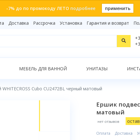
-7% до по промокоду ЛЕТО
подробнее
применить
та
Доставка
Рассрочка
Установка
Гарантия и возврат
По
Статьи
+3
Видеоо
+3
Бренды
Т
Сертиф
Показать все результаты
МЕБЕЛЬ ДЛЯ ВАННОЙ
УНИТАЗЫ
ИНСТ
й WHITECROSS Cubo CU2472BL черный матовый
О
Ершик подвес
матовый
остав
нет отзывов
Оплата
Доставка
У