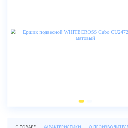
Душевые шторки
Мебель для ванной
Смесители
Душевые стойки, лейки,
комплектующие
Унитазы
Инсталляции
Умывальники
Биде
Писсуары
Вентиляция
О ТОВАРЕ
ХАРАКТЕРИСТИКИ
О ПРОИЗВОДИТЕЛ