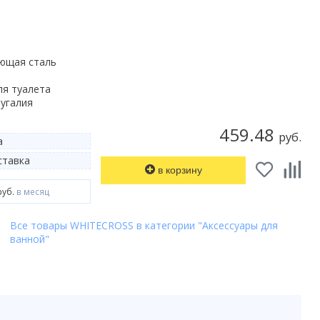
ющая сталь
ля туалета
угалия
459.48
руб.
а
тавка
в корзину
руб.
в месяц
Все товары WHITECROSS в категории "Аксессуары для
ванной"