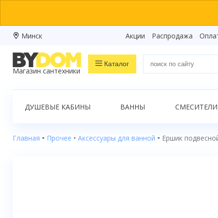
Минск
Акции
Распродажа
Опла
Каталог
Магазин сантехники
Распродажа
ДУШЕВЫЕ КАБИНЫ
ВАННЫ
СМЕСИТЕЛИ
Ванны
Душевые кабины
Главная
Прочее
Аксессуары для ванной
Ершик подвесно
Душевые боксы
Душевые уголки
Душевые поддоны
Душевые двери и перегородки