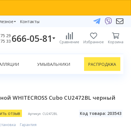
лезное
Контакты
666-05-81
75 29
бзоры
75 33
Сравнение
Избранное
Корзина
елефоны:
икаты
+375 29 666-05-81
+375 33 666-05-81
АЛЛЯЦИИ
УМЫВАЛЬНИКИ
РАСПРОДАЖА
+375 17 243-24-29
ЗАКАЗАТЬ ЗВОНОК
нлайн-консультации:
ной WHITECROSS Cubo CU2472BL черный
Telegram
Viber
info@bydom.by
ить отзыв
Код товара: 203543
Артикул: CU2472BL
становка
Гарантия