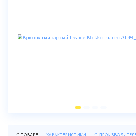
Душевые шторки
Мебель для ванной
Смесители
Душевые стойки, лейки,
комплектующие
Унитазы
Инсталляции
Умывальники
Биде
Писсуары
Вентиляция
О ТОВАРЕ
ХАРАКТЕРИСТИКИ
О ПРОИЗВОДИТЕЛ