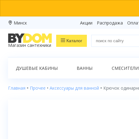
Минск
Акции
Распродажа
Опла
Каталог
Магазин сантехники
Распродажа
ДУШЕВЫЕ КАБИНЫ
ВАННЫ
СМЕСИТЕЛИ
Ванны
Душевые кабины
Главная
Прочее
Аксессуары для ванной
Крючок одинарн
Душевые боксы
Душевые уголки
Душевые поддоны
Душевые двери и перегородки