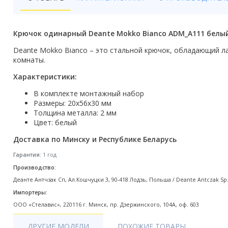
Бойлеры
Полотенцесушители
Крючок одинарный Deante Mokko Bianco ADM_A111 белы
Кухонные мойки
Deante Mokko Bianco – это стальной крючок, обладающий 
комнаты.
Трапы
Характеристики:
Радиаторы отопления
В комплекте монтажный набор
Размеры: 20x56x30 мм
Котлы отопления
Толщина металла: 2 мм
Цвет: белый
Аксессуары для ванной
Доставка по Минску и Республике Беларусь
Сифоны и донные клапаны
Гарантия:
1 год
Производство:
Люки
Деанте Антчзак Сп, Ал.Кошчуцки 3, 90-418 Лодзь, Польша / Deante Antczak Sp. j.
Импортеры:
Дом и сад
ООО «Стелавис», 220116 г. Минск, пр. Дзержинского, 104А, оф. 603
Готовые кухни
ДРУГИЕ МОДЕЛИ
ПОХОЖИЕ ТОВАРЫ