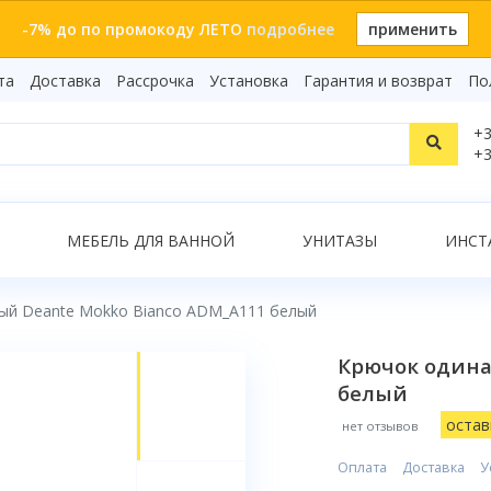
-7% до по промокоду ЛЕТО
подробнее
применить
та
Доставка
Рассрочка
Установка
Гарантия и возврат
По
Статьи
+3
Видеоо
+3
Бренды
Т
Сертиф
Показать все результаты
МЕБЕЛЬ ДЛЯ ВАННОЙ
УНИТАЗЫ
ИНСТ
ый Deante Mokko Bianco ADM_A111 белый
О
Крючок одина
белый
остав
нет отзывов
Оплата
Доставка
У