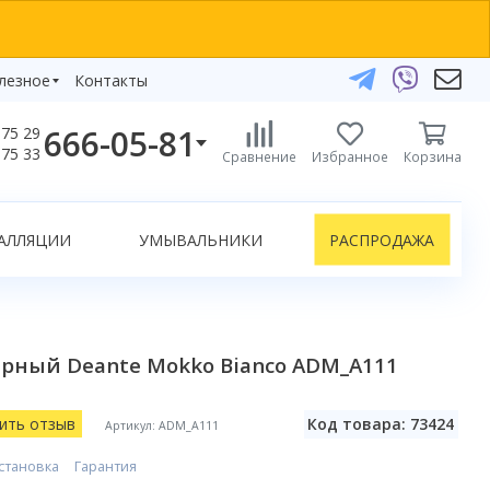
лезное
Контакты
666-05-81
75 29
бзоры
75 33
Сравнение
Избранное
Корзина
елефоны:
икаты
+375 29 666-05-81
+375 33 666-05-81
АЛЛЯЦИИ
УМЫВАЛЬНИКИ
РАСПРОДАЖА
+375 17 243-24-29
ЗАКАЗАТЬ ЗВОНОК
нлайн-консультации:
рный Deante Mokko Bianco ADM_A111
Telegram
Viber
info@bydom.by
ить отзыв
Код товара: 73424
Артикул: ADM_A111
становка
Гарантия