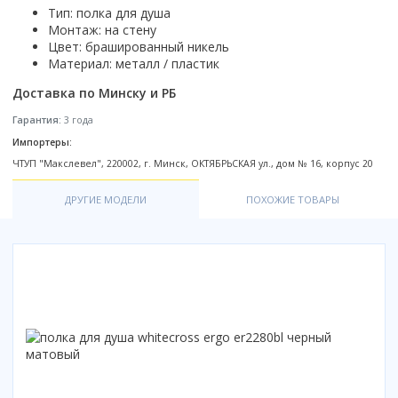
Смотреть все
Тип: полка для душа
Монтаж: на стену
Цвет: брашированный никель
Способ открывания
Материал: металл / пластик
С раздвижной дверью
Доставка по Минску и РБ
С распашной дверью
Со складной дверью
Гарантия:
3 года
С открывающейся дверью
Импортеры:
ЧТУП "Макслевел", 220002, г. Минск, ОКТЯБРЬСКАЯ ул., дом № 16, корпус 20
Высота кабины
Высокие
ДРУГИЕ МОДЕЛИ
ПОХОЖИЕ ТОВАРЫ
Низкие
200 см
До 200 см
Смотреть все
Комплектующие
Сифоны
Ролики
Скребки