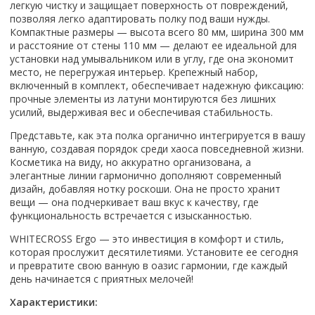
Настольный
легкую чистку и защищает поверхность от повреждений,
Страна производитель
Комплектующие для ванн
Италия
Недорогие
С отверстием под смеситель
Пылесосы
позволяя легко адаптировать полку под ваши нужды.
Форма
Страна производитель
Германия
Страна производитель
Каркас
Россия
Дорогие
С пьедесталом
Компактные размеры — высота всего 80 мм, ширина 300 мм
Прямоугольные
Великобритания
Польша
Электровеники, электрошвабры
и расстояние от стены 110 мм — делают ее идеальной для
Германия
Ножки
Смотреть все
Уцененные
С полупьедесталом
Закругленная
Германия
установки над умывальником или в углу, где она экономит
Сербия
Испания
Экраны под ванну
Недорогие по акции
Стеклоочистители
место, не перегружая интерьер. Крепежный набор,
Италия
Размер
Исполнение
Чехия
Италия
Комплектующие для унитазов
Смотреть все
включенный в комплект, обеспечивает надежную фиксацию:
Гидромассажные системы
Китай
40 см
Для дачи
Мойки высокого давления
Смотреть все
прочные элементы из латуни монтируются без лишних
Польша
Гофры
Wirpool
усилий, выдерживая вес и обеспечивая стабильность.
Смотреть все
50 см
Топ брендов
Для ванной
Смотреть все
Канализационный выпуск
Пароочистители
Китай
60 см
Domani-spa
Умывальник-столешница
Представьте, как эта полка органично интегрируется в вашу
Патрубки
ванную, создавая порядок среди хаоса повседневной жизни.
65 см
River
Подметальные машины
Уличный
Чистящие средства
Сиденья
Косметика на виду, но аккуратно организована, а
Смотреть все
Welt-wasser
Смотреть все
Grass
Смотреть все
элегантные линии гармонично дополняют современный
Гладильные доски
Esbano
Karcher
дизайн, добавляя нотку роскоши. Она не просто хранит
Пьедесталы
Насосы
вещи — она подчеркивает ваш вкус к качеству, где
Смотреть все
O2 минерал
Пьедесталы
функциональность встречается с изысканностью.
Аккумуляторные воздуходувки
Vega
Форма
Полупьедесталы
WHITECROSS Ergo — это инвестиция в комфорт и стиль,
Этажерки, стеллажи, полки
Угловая
которая прослужит десятилетиями. Установите ее сегодня
и превратите свою ванную в оазис гармонии, где каждый
Прямоугольные
день начинается с приятных мелочей!
Квадратная
Характеристики:
Полукруглая