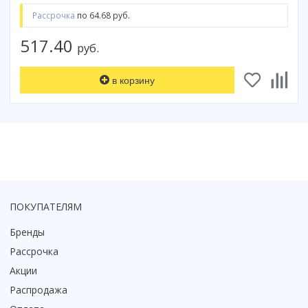
Смотреть все
Рассрочка
по 64.68 руб.
Способ открывания
517.40
руб.
С раздвижной дверью
С распашной дверью
в корзину
Со складной дверью
С открывающейся дверью
Высота кабины
Высокие
Низкие
200 см
ПОКУПАТЕЛЯМ
До 200 см
Смотреть все
Бренды
Рассрочка
Комплектующие
Сифоны
Акции
Ролики
Распродажа
Скребки