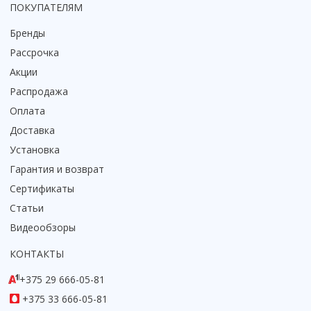
ПОКУПАТЕЛЯМ
Смотреть все
Бренды
Способ открывания
Рассрочка
С раздвижной дверью
Акции
С распашной дверью
Со складной дверью
Распродажа
С открывающейся дверью
Оплата
Доставка
Высота кабины
Установка
Высокие
Гарантия и возврат
Низкие
Сертификаты
200 см
Статьи
До 200 см
Смотреть все
Видеообзоры
КОНТАКТЫ
Комплектующие
Сифоны
+375 29 666-05-81
Ролики
+375 33 666-05-81
Скребки