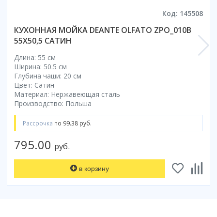
Смотреть все
Код: 145508
Способ открывания
КУХОННАЯ МОЙКА DEANTE OLFATO ZPO_010B
С раздвижной дверью
55X50,5 САТИН
С распашной дверью
Длина: 55 см
Со складной дверью
Ширина: 50.5 см
Глубина чаши: 20 см
С открывающейся дверью
Цвет: Сатин
Материал: Нержавеющая сталь
Высота кабины
Производство: Польша
Высокие
Низкие
Рассрочка
по 99.38 руб.
200 см
795.00
руб.
До 200 см
Смотреть все
в корзину
Комплектующие
Сифоны
Ролики
Скребки