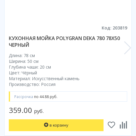
Смотреть все
Способ открывания
С раздвижной дверью
Код: 203819
С распашной дверью
КУХОННАЯ МОЙКА POLYGRAN DEKA 780 78X50
Со складной дверью
ЧЕРНЫЙ
С открывающейся дверью
Длина: 78 см
Высота кабины
Ширина: 50 см
Глубина чаши: 20 см
Высокие
Цвет: Чёрный
Низкие
Материал: Искусственный камень
200 см
Производство: Россия
До 200 см
Рассрочка
по 44.88 руб.
Смотреть все
359.00
руб.
Комплектующие
Сифоны
в корзину
Ролики
Скребки