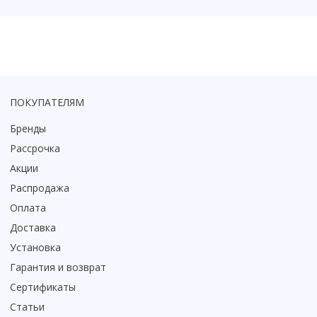
Смотреть все
Способ открывания
С раздвижной дверью
С распашной дверью
Со складной дверью
ПОКУПАТЕЛЯМ
С открывающейся дверью
Бренды
Высота кабины
Рассрочка
Высокие
Акции
Низкие
Распродажа
200 см
Оплата
До 200 см
Доставка
Смотреть все
Установка
Комплектующие
Гарантия и возврат
Сифоны
Сертификаты
Ролики
Статьи
Скребки