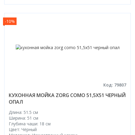
Смотреть все
Способ открывания
-10%
С раздвижной дверью
С распашной дверью
Со складной дверью
С открывающейся дверью
Высота кабины
Высокие
Низкие
200 см
Код: 79807
До 200 см
КУХОННАЯ МОЙКА ZORG COMO 51,5X51 ЧЕРНЫЙ
Смотреть все
ОПАЛ
Комплектующие
Длина: 51.5 см
Ширина: 51 см
Сифоны
Глубина чаши: 18 см
Ролики
Цвет: Чёрный
Скребки