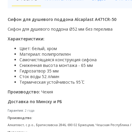
Бойлеры
Полотенцесушители
Сифон для душевого поддона Alcaplast A471CR-50
Кухонные мойки
Сифон для душевого поддонa Ø52 мм без перелива
Характеристики:
Трапы
Цвет: белый, хром
Радиаторы отопления
Материал: полипропилен
Самочистящаяся конструкция сифона
Котлы отопления
Сниженная высота монтажа - 65 мм
Гидрозатвор 35 мм
Сток воды 52 л/мин
Аксессуары для ванной
Термическая устойчивость 95 ̊C
Сифоны и донные клапаны
Производство:
Чехия
Люки
Доставка по Минску и РБ
Гарантия:
2 года
Дом и сад
Производство:
Алкапласт, с.р.о., Братиславска 2846, 690 02 Бржецлав, Чешская Республика / Alca
Готовые кухни