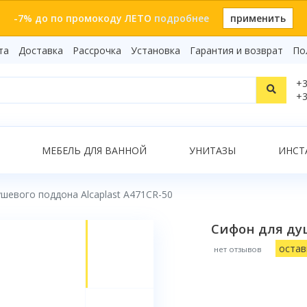
-7% до по промокоду ЛЕТО
подробнее
применить
та
Доставка
Рассрочка
Установка
Гарантия и возврат
По
Статьи
+3
Видеоо
+3
Бренды
Т
Сертиф
Показать все результаты
МЕБЕЛЬ ДЛЯ ВАННОЙ
УНИТАЗЫ
ИНСТ
шевого поддона Alcaplast A471CR-50
О
Сифон для душ
остав
нет отзывов