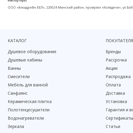
Импортеры:
Акции
ООО «Алкадрейн БЕЛ», 220024 Минский район, промузел «Колядичи», ул.Бабу
КАТАЛОГ
ПОКУПАТЕЛ
Душевое оборудование
Бренды
Душевые кабины
Рассрочка
Ванны
Акции
Смесители
Распродажа
Мебель для ванной
Оплата
Санфаянс
Доставка
Керамическая плитка
Установка
Полотенцесушители
Гарантия и в
Водонагреватели
Сертификат
Зеркала
Статьи