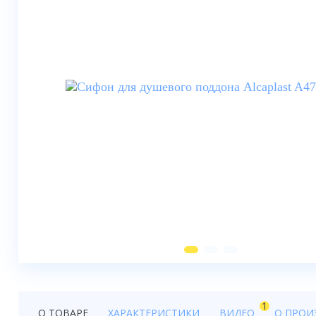
Душевые шторки
Мебель для ванной
Смесители
Душевые стойки, лейки,
комплектующие
Унитазы
Инсталляции
Умывальники
Биде
Писсуары
Вентиляция
1
О ТОВАРЕ
ХАРАКТЕРИСТИКИ
ВИДЕО
О ПРОИ