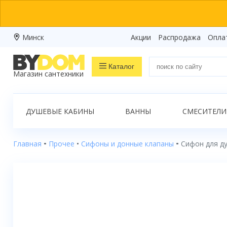
Минск
Акции
Распродажа
Опла
Каталог
Магазин сантехники
Распродажа
ДУШЕВЫЕ КАБИНЫ
ВАННЫ
СМЕСИТЕЛИ
Ванны
Душевые кабины
Главная
Прочее
Сифоны и донные клапаны
Сифон для ду
Душевые боксы
Душевые уголки
Душевые поддоны
Душевые двери и перегородки