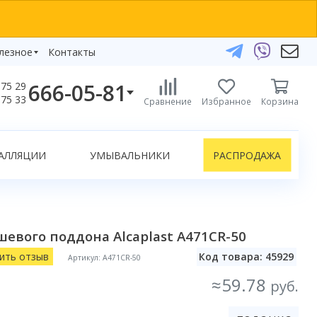
лезное
Контакты
666-05-81
75 29
бзоры
75 33
Сравнение
Избранное
Корзина
елефоны:
икаты
+375 29 666-05-81
+375 33 666-05-81
АЛЛЯЦИИ
УМЫВАЛЬНИКИ
РАСПРОДАЖА
+375 17 243-24-29
ЗАКАЗАТЬ ЗВОНОК
нлайн-консультации:
евого поддона Alcaplast A471CR-50
Telegram
Viber
ить отзыв
Код товара: 45929
Артикул: A471CR-50
info@bydom.by
≈59.78
руб.