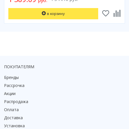
руб.
Смотреть все
в корзину
Способ открывания
С раздвижной дверью
С распашной дверью
Со складной дверью
С открывающейся дверью
Высота кабины
Высокие
ПОКУПАТЕЛЯМ
Низкие
Бренды
200 см
Рассрочка
До 200 см
Акции
Смотреть все
Распродажа
Комплектующие
Оплата
Сифоны
Доставка
Ролики
Установка
Скребки