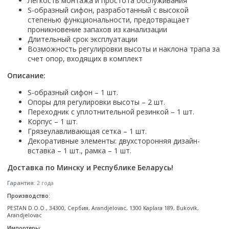
Легкость монтажа и простота обслуживания
Настольный
Страна производитель
Комплектующие для ванн
Италия
Недорогие
С отверстием под смеситель
S-образный сифон, разработанный с высокой
Пылесосы
Форма
Страна производитель
Германия
степенью функциональности, предотвращает
Страна производитель
Каркас
Россия
Дорогие
С пьедесталом
Прямоугольные
Великобритания
проникновение запахов из канализации
Польша
Электровеники, электрошвабры
Германия
Ножки
Смотреть все
Уцененные
С полупьедесталом
Длительный срок эксплуатации
Закругленная
Германия
Сербия
Испания
Экраны под ванну
Недорогие по акции
Возможность регулировки высоты и наклона трапа за
Стеклоочистители
Италия
Размер
Исполнение
Чехия
счет опор, входящих в комплект
Италия
Комплектующие для унитазов
Смотреть все
Гидромассажные системы
Китай
40 см
Для дачи
Мойки высокого давления
Смотреть все
Польша
Гофры
Описание:
Wirpool
Смотреть все
50 см
Топ брендов
Для ванной
Смотреть все
Канализационный выпуск
Пароочистители
S-образный сифон – 1 шт.
Китай
60 см
Domani-spa
Умывальник-столешница
Патрубки
Опоры для регулировки высоты – 2 шт.
65 см
River
Подметальные машины
Уличный
Чистящие средства
Переходник с уплотнительной резинкой – 1 шт.
Сиденья
Корпус – 1 шт.
Смотреть все
Welt-wasser
Смотреть все
Grass
Смотреть все
Гладильные доски
Грязеулавливающая сетка – 1 шт.
Esbano
Karcher
Декоративные элементы: двухсторонняя дизайн-
Пьедесталы
Насосы
Смотреть все
O2 минерал
вставка – 1 шт., рамка – 1 шт.
Пьедесталы
Аккумуляторные воздуходувки
Vega
Доставка по Минску и Республике Беларусь!
Форма
Полупьедесталы
Этажерки, стеллажи, полки
Угловая
Гарантия:
2 года
Прямоугольные
Производство:
Квадратная
PESTAN D.O.O., 34300, Сербия, Arandjelovac, 1300 Kaplara 189, Bukovik,
Arandjelovac
Полукруглая
Импортеры: