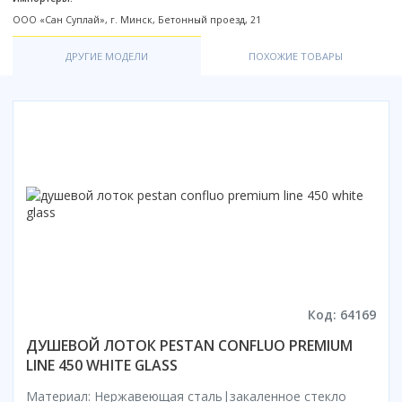
Смотреть все
ООО «Сан Суплай», г. Минск, Бетонный проезд, 21
Способ открывания
ДРУГИЕ МОДЕЛИ
ПОХОЖИЕ ТОВАРЫ
С раздвижной дверью
С распашной дверью
Со складной дверью
С открывающейся дверью
Высота кабины
Высокие
Низкие
200 см
До 200 см
Смотреть все
Код: 64169
Комплектующие
ДУШЕВОЙ ЛОТОК PESTAN CONFLUO PREMIUM
Сифоны
LINE 450 WHITE GLASS
Ролики
Материал: Нержавеющая сталь|закаленное стекло
Скребки