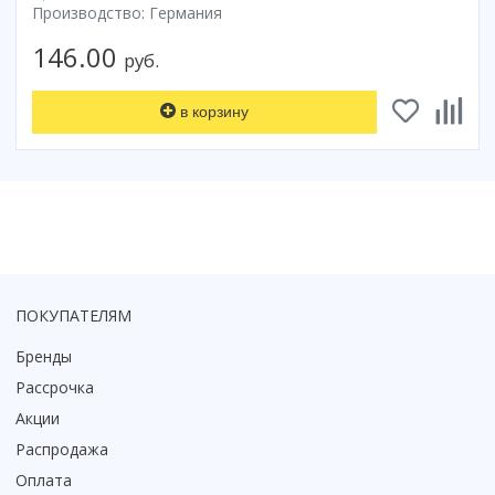
Производство: Германия
Смотреть все
146.00
руб.
Способ открывания
С раздвижной дверью
в корзину
С распашной дверью
Со складной дверью
С открывающейся дверью
Высота кабины
Высокие
Низкие
200 см
ПОКУПАТЕЛЯМ
До 200 см
Бренды
Смотреть все
Рассрочка
Комплектующие
Акции
Сифоны
Распродажа
Ролики
Оплата
Скребки