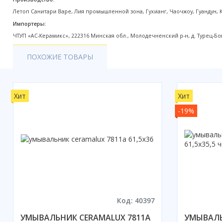
Акции
Летоп Санитари Варе, Лия промышленной зона, Гуxианг, Чаочжоу, Гуандун, 
Импортеры:
ЧТУП «АС-Керамикс», 222316 Минская обл., Молодечненский р-н, д. Турец-Бояр
ПОХОЖИЕ ТОВАРЫ
Хит
Хит
-19%
Код: 40397
УМЫВАЛЬНИК CERAMALUX 7811А
УМЫВАЛЬ