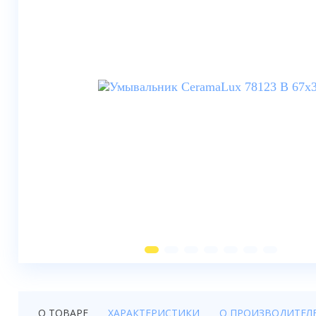
Душевые шторки
Мебель для ванной
Смесители
Душевые стойки, лейки,
комплектующие
Унитазы
Инсталляции
Умывальники
Биде
Писсуары
Вентиляция
О ТОВАРЕ
ХАРАКТЕРИСТИКИ
О ПРОИЗВОДИТЕЛ