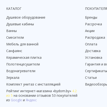
КАТАЛОГ
ПОКУПАТЕЛ
Душевое оборудование
Бренды
Душевые кабины
Рассрочка
Ванны
Акции
Смесители
Распродажа
Мебель для ванной
Оплата
Санфаянс
Доставка
Керамическая плитка
Установка
Полотенцесушители
Гарантия и в
Водонагреватели
Сертификат
Зеркала
Статьи
Комплект унитаз с инсталляцией
Видеообзор
Рейтинг
интернет-магазина «
bydom.by
»
4.2
из 5
на основании отзывов
53
покупателей
из
Google
и
Яндекс