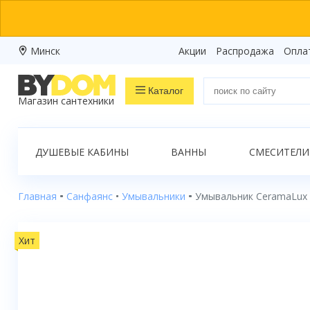
Минск
Акции
Распродажа
Опла
Каталог
Магазин сантехники
Распродажа
ДУШЕВЫЕ КАБИНЫ
ВАННЫ
СМЕСИТЕЛИ
Ванны
Душевые кабины
Главная
Санфаянс
Умывальники
Умывальник CeramaLux 
Душевые боксы
Хит
Душевые уголки
Душевые поддоны
Душевые двери и перегородки