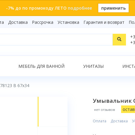
-7% до по промокоду ЛЕТО
подробнее
применить
та
Доставка
Рассрочка
Установка
Гарантия и возврат
По
Статьи
+3
Видеоо
+3
Бренды
Т
Сертиф
Показать все результаты
МЕБЕЛЬ ДЛЯ ВАННОЙ
УНИТАЗЫ
ИНСТ
78123 B 67x34
О
Умывальник C
остав
нет отзывов
Оплата
Доставка
У