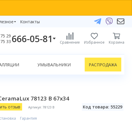
лезное
Контакты
666-05-81
75 29
бзоры
75 33
Сравнение
Избранное
Корзина
елефоны:
икаты
+375 29 666-05-81
+375 33 666-05-81
АЛЛЯЦИИ
УМЫВАЛЬНИКИ
РАСПРОДАЖА
+375 17 243-24-29
ЗАКАЗАТЬ ЗВОНОК
нлайн-консультации:
eramaLux 78123 B 67x34
Telegram
Viber
ить отзыв
Код товара: 55229
Артикул: 78123 B
info@bydom.by
становка
Гарантия