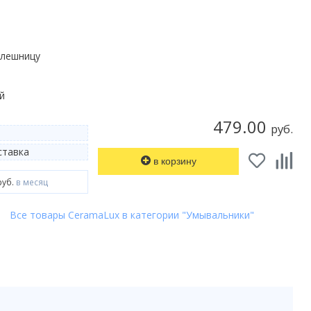
олешницу
й
479.00
руб.
тавка
в корзину
руб.
в месяц
Все товары CeramaLux в категории "Умывальники"