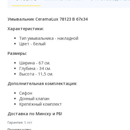
Бойлеры
Полотенцесушители
Умывальник CeramaLux 78123 B 67x34
Кухонные мойки
Характеристики:
Тип умывальника - накладной
Трапы
Цвет - белый
Радиаторы отопления
Размеры:
Ширина - 67 см.
Котлы отопления
Глубина - 34 см.
Высота - 11,5 см.
Аксессуары для ванной
Дополнительная комплектация:
Сифоны и донные клапаны
Сифон
Донный клапан
Люки
Крепёжный комплект
Дом и сад
Доставка по Минску и РБ!
Гарантия:
5 лет
Готовые кухни
Производство: