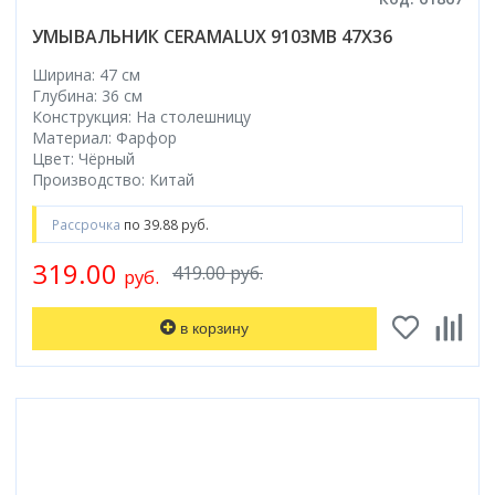
Смотреть все
УМЫВАЛЬНИК CERAMALUX 9103MB 47X36
Способ открывания
Ширина: 47 см
С раздвижной дверью
Глубина: 36 см
Конструкция: На столешницу
С распашной дверью
Материал: Фарфор
Со складной дверью
Цвет: Чёрный
С открывающейся дверью
Производство: Китай
Высота кабины
Рассрочка
по 39.88 руб.
Высокие
319.00
419.00 руб.
руб.
Низкие
200 см
в корзину
До 200 см
Смотреть все
Комплектующие
Сифоны
Ролики
Скребки