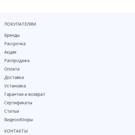
Смотреть все
Способ открывания
С раздвижной дверью
ПОКУПАТЕЛЯМ
С распашной дверью
Бренды
Со складной дверью
Рассрочка
С открывающейся дверью
Акции
Высота кабины
Распродажа
Высокие
Оплата
Низкие
Доставка
200 см
Установка
До 200 см
Гарантия и возврат
Смотреть все
Сертификаты
Комплектующие
Статьи
Сифоны
Видеообзоры
Ролики
КОНТАКТЫ
Скребки