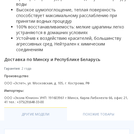
Настольный
Страна производитель
воды
Комплектующие для ванн
Италия
Недорогие
С отверстием под смеситель
Пылесосы
Форма
Страна производитель
Высокое шумопоглощение, теплая поверхность
Германия
Страна производитель
Каркас
Россия
Дорогие
С пьедесталом
способствует максимальному расслаблению при
Прямоугольные
Великобритания
Польша
Электровеники, электрошвабры
Германия
Ножки
Смотреть все
Уцененные
С полупьедесталом
принятии водных процедур
Закругленная
Германия
Сербия
100% восстанавливаемость: мелкие царапины легко
Испания
Экраны под ванну
Недорогие по акции
Стеклоочистители
Италия
Размер
устраняются в домашних условиях
Исполнение
Чехия
Италия
Комплектующие для унитазов
Смотреть все
Устойчив к воздействию красителей, большинству
Гидромассажные системы
Китай
40 см
Для дачи
Мойки высокого давления
Смотреть все
Польша
Гофры
агрессивных сред. Нейтрален к химическим
Wirpool
Смотреть все
50 см
Топ брендов
Для ванной
соединениям
Смотреть все
Канализационный выпуск
Пароочистители
Китай
60 см
Domani-spa
Умывальник-столешница
Патрубки
Доставка по Минску и Республике Беларусь
65 см
River
Подметальные машины
Уличный
Чистящие средства
Сиденья
Гарантия:
2 года
Смотреть все
Welt-wasser
Смотреть все
Grass
Смотреть все
Гладильные доски
Производство:
Esbano
Karcher
Пьедесталы
ООО «Эстет», ул. Московская, д. 105, г. Кострома, РФ
Насосы
Смотреть все
O2 минерал
Импортеры:
Пьедесталы
Аккумуляторные воздуходувки
Vega
ООО «Экола Юнион» УНП: 191603961 г.Минск, Карла Либкнехта 66, офис 21,
Форма
Полупьедесталы
41 тел.: +375(29)648-33-00
Этажерки, стеллажи, полки
Угловая
ДРУГИЕ МОДЕЛИ
ПОХОЖИЕ ТОВАРЫ
Прямоугольные
Квадратная
Полукруглая