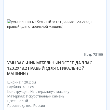
Смотреть все
Способ открывания
С раздвижной дверью
С распашной дверью
Со складной дверью
С открывающейся дверью
Высота кабины
Код: 73100
Высокие
Низкие
УМЫВАЛЬНИК МЕБЕЛЬНЫЙ ЭСТЕТ ДАЛЛАС
200 см
120,2X48,2 ПРАВЫЙ (ДЛЯ СТИРАЛЬНОЙ
МАШИНЫ)
До 200 см
Смотреть все
Ширина: 120.2 см
Глубина: 48.2 см
Комплектующие
Конструкция: На стиральную машину
Материал: Искусственный камень
Сифоны
Цвет: Белый
Ролики
Производство: Россия
Скребки