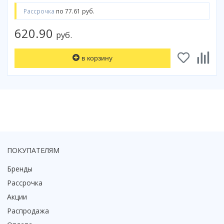
Коврик для душевой кабины
Рассрочка
по 77.61 руб.
Смотреть все
620.90
руб.
в корзину
ПОКУПАТЕЛЯМ
Бренды
Рассрочка
Акции
Распродажа