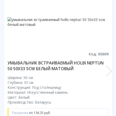
Смотреть все
Способ открывания
С раздвижной дверью
С распашной дверью
Со складной дверью
С открывающейся дверью
Высота кабины
Код: 65609
Высокие
УМЫВАЛЬНИК ВСТРАИВАЕМЫЙ HOLBI NEPTUN
Низкие
50 50X33 SCW БЕЛЫЙ МАТОВЫЙ
200 см
Ширина: 50 см
До 200 см
Глубина: 33 см
Смотреть все
Конструкция: Под столешницу
Материал: Искусственный камень
Комплектующие
Цвет: Белый
Сифоны
Производство: Беларусь
Ролики
Рассрочка
по 136.25 руб.
Скребки