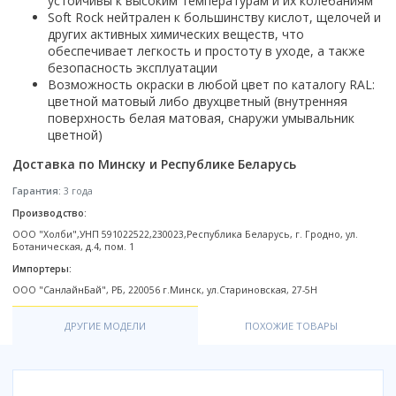
устойчивы к высоким температурам и их колебаниям
Настольный
Страна производитель
Комплектующие для ванн
Италия
Недорогие
С отверстием под смеситель
Soft Rock нейтрален к большинству кислот, щелочей и
Пылесосы
Форма
Страна производитель
Германия
других активных химических веществ, что
Страна производитель
Каркас
Россия
Дорогие
С пьедесталом
Прямоугольные
Великобритания
обеспечивает легкость и простоту в уходе, а также
Польша
Электровеники, электрошвабры
Германия
Ножки
Смотреть все
Уцененные
С полупьедесталом
безопасность эксплуатации
Закругленная
Германия
Сербия
Испания
Экраны под ванну
Недорогие по акции
Возможность окраски в любой цвет по каталогу RAL:
Стеклоочистители
Италия
Размер
Исполнение
Чехия
цветной матовый либо двухцветный (внутренняя
Италия
Комплектующие для унитазов
Смотреть все
Гидромассажные системы
поверхность белая матовая, снаружи умывальник
Китай
40 см
Для дачи
Мойки высокого давления
Смотреть все
Польша
Гофры
цветной)
Wirpool
Смотреть все
50 см
Топ брендов
Для ванной
Смотреть все
Канализационный выпуск
Пароочистители
Китай
Доставка по Минску и Республике Беларусь
60 см
Domani-spa
Умывальник-столешница
Патрубки
65 см
River
Подметальные машины
Уличный
Чистящие средства
Гарантия:
3 года
Сиденья
Смотреть все
Welt-wasser
Смотреть все
Grass
Производство:
Смотреть все
Гладильные доски
Esbano
ООО "Холби",УНП 591022522,230023,Республика Беларусь, г. Гродно, ул.
Karcher
Пьедесталы
Ботаническая, д.4, пом. 1
Насосы
Смотреть все
O2 минерал
Пьедесталы
Импортеры:
Аккумуляторные воздуходувки
Vega
ООО "СанлайнБай", РБ, 220056 г.Минск, ул.Стариновская, 27-5H
Форма
Полупьедесталы
Этажерки, стеллажи, полки
Угловая
ДРУГИЕ МОДЕЛИ
ПОХОЖИЕ ТОВАРЫ
Прямоугольные
Квадратная
Полукруглая