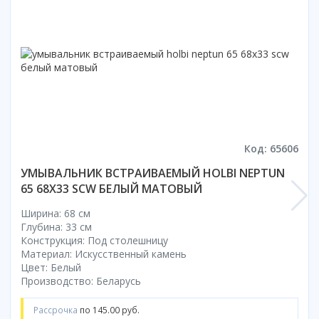
Смотреть все
Способ открывания
С раздвижной дверью
С распашной дверью
Со складной дверью
С открывающейся дверью
Высота кабины
Код: 65606
Высокие
УМЫВАЛЬНИК ВСТРАИВАЕМЫЙ HOLBI NEPTUN
Низкие
65 68X33 SCW БЕЛЫЙ МАТОВЫЙ
200 см
Ширина: 68 см
До 200 см
Глубина: 33 см
Смотреть все
Конструкция: Под столешницу
Материал: Искусственный камень
Комплектующие
Цвет: Белый
Сифоны
Производство: Беларусь
Ролики
Рассрочка
по 145.00 руб.
Скребки