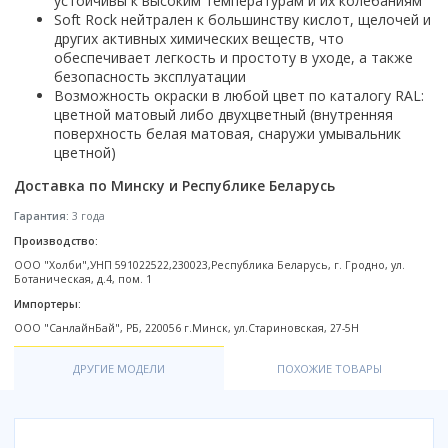
устойчивы к высоким температурам и их колебаниям
Настольный
Страна производитель
Комплектующие для ванн
Италия
Недорогие
С отверстием под смеситель
Soft Rock нейтрален к большинству кислот, щелочей и
Пылесосы
Форма
Страна производитель
Германия
других активных химических веществ, что
Страна производитель
Каркас
Россия
Дорогие
С пьедесталом
Прямоугольные
Великобритания
обеспечивает легкость и простоту в уходе, а также
Польша
Электровеники, электрошвабры
Германия
Ножки
Смотреть все
Уцененные
С полупьедесталом
безопасность эксплуатации
Закругленная
Германия
Сербия
Испания
Экраны под ванну
Недорогие по акции
Возможность окраски в любой цвет по каталогу RAL:
Стеклоочистители
Италия
Размер
Исполнение
Чехия
цветной матовый либо двухцветный (внутренняя
Италия
Комплектующие для унитазов
Смотреть все
Гидромассажные системы
поверхность белая матовая, снаружи умывальник
Китай
40 см
Для дачи
Мойки высокого давления
Смотреть все
Польша
Гофры
цветной)
Wirpool
Смотреть все
50 см
Топ брендов
Для ванной
Смотреть все
Канализационный выпуск
Пароочистители
Китай
Доставка по Минску и Республике Беларусь
60 см
Domani-spa
Умывальник-столешница
Патрубки
65 см
River
Подметальные машины
Уличный
Чистящие средства
Гарантия:
3 года
Сиденья
Смотреть все
Welt-wasser
Смотреть все
Grass
Производство:
Смотреть все
Гладильные доски
Esbano
ООО "Холби",УНП 591022522,230023,Республика Беларусь, г. Гродно, ул.
Karcher
Пьедесталы
Ботаническая, д.4, пом. 1
Насосы
Смотреть все
O2 минерал
Пьедесталы
Импортеры:
Аккумуляторные воздуходувки
Vega
ООО "СанлайнБай", РБ, 220056 г.Минск, ул.Стариновская, 27-5H
Форма
Полупьедесталы
Этажерки, стеллажи, полки
Угловая
ДРУГИЕ МОДЕЛИ
ПОХОЖИЕ ТОВАРЫ
Прямоугольные
Квадратная
Полукруглая