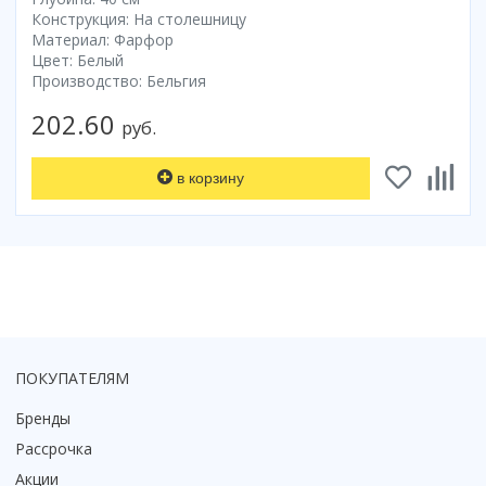
Смотреть все
Конструкция: На столешницу
Материал: Фарфор
Способ открывания
Цвет: Белый
Производство: Бельгия
С раздвижной дверью
С распашной дверью
202.60
руб.
Со складной дверью
С открывающейся дверью
в корзину
Высота кабины
Высокие
Низкие
200 см
До 200 см
Смотреть все
ПОКУПАТЕЛЯМ
Комплектующие
Бренды
Сифоны
Рассрочка
Ролики
Акции
Скребки