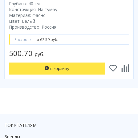
Глубина: 40 см
Смотреть все
Конструкция: На тумбу
Материал: Фаянс
Способ открывания
Цвет: Белый
С раздвижной дверью
Производство: Россия
С распашной дверью
Рассрочка
по 62.59 руб.
Со складной дверью
С открывающейся дверью
500.70
руб.
Высота кабины
Высокие
в корзину
Низкие
200 см
До 200 см
Смотреть все
Комплектующие
Сифоны
ПОКУПАТЕЛЯМ
Ролики
Бренды
Скребки