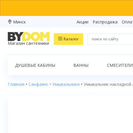
Минск
Акции
Распродажа
Опла
Каталог
Магазин сантехники
Распродажа
ДУШЕВЫЕ КАБИНЫ
ВАННЫ
СМЕСИТЕЛИ
Ванны
Душевые кабины
Главная
Санфаянс
Умывальники
Умывальник накладной Ab
Душевые боксы
Душевые уголки
Душевые поддоны
Душевые двери и перегородки