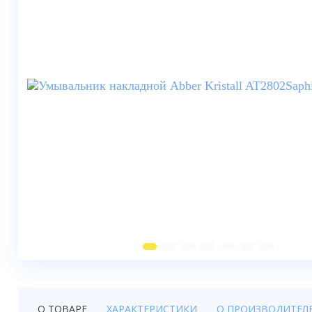
Душевые шторки
Мебель для ванной
Смесители
Душевые стойки, лейки,
комплектующие
Унитазы
Инсталляции
Умывальники
Биде
Писсуары
Вентиляция
О ТОВАРЕ
ХАРАКТЕРИСТИКИ
О ПРОИЗВОДИТЕЛ