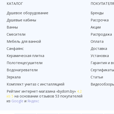
КАТАЛОГ
ПОКУПАТЕЛ
Душевое оборудование
Бренды
Душевые кабины
Рассрочка
Ванны
Акции
Смесители
Распродажа
Мебель для ванной
Оплата
Санфаянс
Доставка
Керамическая плитка
Установка
Полотенцесушители
Гарантия и в
Водонагреватели
Сертификат
Зеркала
Статьи
Комплект унитаз с инсталляцией
Видеообзор
Рейтинг
интернет-магазина «
bydom.by
»
4.2
из 5
на основании отзывов
53
покупателей
из
Google
и
Яндекс