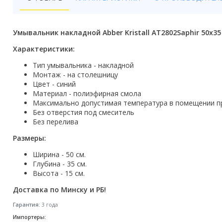
Бойлеры
Полотенцесушители
Умывальник накладной Abber Kristall AT2802Saphir 50x35
Кухонные мойки
Характеристики:
Тип умывальника - накладной
Трапы
Монтаж - на столешницу
Цвет - синий
Радиаторы отопления
Материал - полиэфирная смола
Максимально допустимая температура в помещении пр
Котлы отопления
Без отверстия под смеситель
Без перелива
Аксессуары для ванной
Размеры:
Сифоны и донные клапаны
Ширина - 50 см.
Глубина - 35 см.
Люки
Высота - 15 см.
Доставка по Минску и РБ!
Дом и сад
Гарантия:
3 года
Готовые кухни
Импортеры: