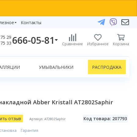
лезное
Контакты
666-05-81
75 29
бзоры
75 33
Сравнение
Избранное
Корзина
елефоны:
икаты
+375 29 666-05-81
+375 33 666-05-81
АЛЛЯЦИИ
УМЫВАЛЬНИКИ
РАСПРОДАЖА
+375 17 243-24-29
ЗАКАЗАТЬ ЗВОНОК
нлайн-консультации:
кладной Abber Kristall AT2802Saphir
Telegram
Viber
info@bydom.by
ить отзыв
Код товара: 207793
Артикул: AT2802Saphir
становка
Гарантия