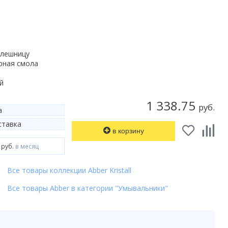
олешницу
рная смола
й
1 338.75
руб.
а
тавка
в корзину
 руб.
в месяц
Все товары коллекции Abber Kristall
Все товары Abber в категории "Умывальники"