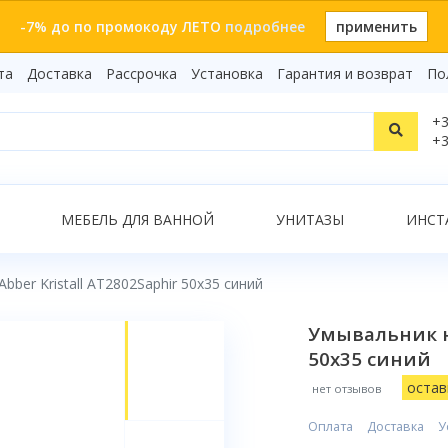
-7% до по промокоду ЛЕТО
подробнее
применить
та
Доставка
Рассрочка
Установка
Гарантия и возврат
По
Статьи
+3
Видеоо
+3
Бренды
Т
Сертиф
Показать все результаты
МЕБЕЛЬ ДЛЯ ВАННОЙ
УНИТАЗЫ
ИНСТ
ber Kristall AT2802Saphir 50x35 синий
О
Умывальник на
50x35 синий
остав
нет отзывов
Оплата
Доставка
У