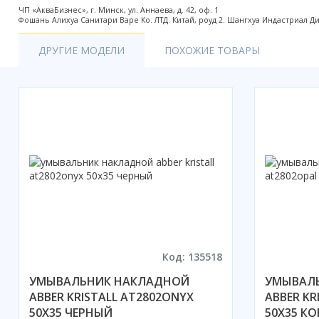
ЧП «АкваБизнес», г. Минск, ул. Аннаева, д. 42, оф. 1
Акции
Фошань Алихуа Санитари Варе Ко. ЛТД. Китай, роуд 2. Шангхуа Индастриал Дистри
ДРУГИЕ МОДЕЛИ
ПОХОЖИЕ ТОВАРЫ
Код: 135518
УМЫВАЛЬНИК НАКЛАДНОЙ
УМЫВАЛ
ABBER KRISTALL AT2802ONYX
ABBER KR
50X35 ЧЕРНЫЙ
50X35 К